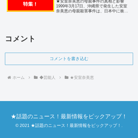
★安室奈美恵の母親事件の真相と影響
1999年3月17日、沖縄県で発生した安室
奈美恵の母親殺害事件は、日本中に衝撃
を与えました。この事件は、安室奈美恵
の実母が義弟によって殺害されたもの
で、犯人はその後自殺しました。この事
件の背景や影響について...
コメント
コメントを書き込む
ホーム
◆芸能人
★安室奈美恵
★話題のニュース！最新情報をピックアップ！
© 2021 ★話題のニュース！最新情報をピックアップ！.