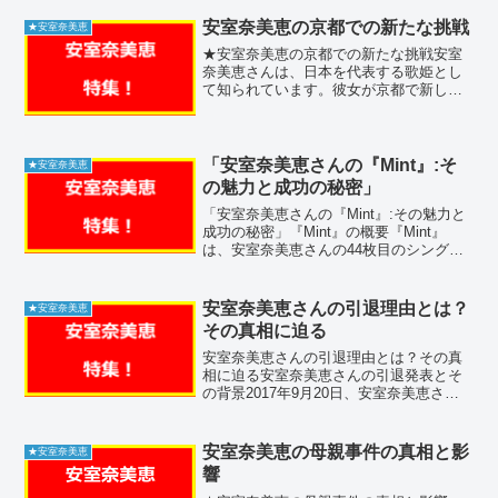
年のことです。彼女は「シスターラビッ
ツ」というユニットの一員として出演
安室奈美恵の京都での新たな挑戦
★安室奈美恵
し、子供たちに大人...
★安室奈美恵の京都での新たな挑戦安室
奈美恵さんは、日本を代表する歌姫とし
て知られています。彼女が京都で新しい
プロジェクトに取り組み、その活動が注
目されています。この記事では、安室奈
美恵さんの京都での取り組みや、伝統と
現代の融合について詳しく...
「安室奈美恵さんの『Mint』:そ
★安室奈美恵
の魅力と成功の秘密」
「安室奈美恵さんの『Mint』:その魅力と
成功の秘密」『Mint』の概要『Mint』
は、安室奈美恵さんの44枚目のシングル
で、2016年5月18日にリリースされまし
た。この曲は、関西テレビ・フジテレビ
系ドラマ『僕のヤバイ妻』の主題歌とし
安室奈美恵さんの引退理由とは？
★安室奈美恵
て使...
その真相に迫る
安室奈美恵さんの引退理由とは？その真
相に迫る安室奈美恵さんの引退発表とそ
の背景2017年9月20日、安室奈美恵さん
は突然の引退発表を行い、ファンや業界
関係者に大きな衝撃を与えました。彼女
はデビューから25周年を迎える2018年9
安室奈美恵の母親事件の真相と影
★安室奈美恵
月16日をも...
響