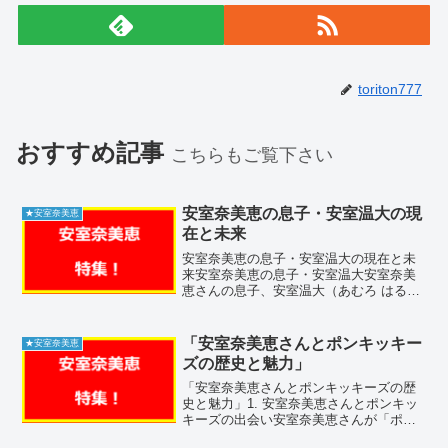
toriton777
おすすめ記事
こちらもご覧下さい
安室奈美恵の息子・安室温大の現
★安室奈美恵
在と未来
安室奈美恵の息子・安室温大の現在と未
来安室奈美恵の息子・安室温大安室奈美
恵さんの息子、安室温大（あむろ はる
と）さんは、1998年5月19日に生まれま
した。彼は母親の影響を受けながらも、
自分自身の道を歩んでいます。安室温大
「安室奈美恵さんとポンキッキー
★安室奈美恵
さんは、一般人とし...
ズの歴史と魅力」
「安室奈美恵さんとポンキッキーズの歴
史と魅力」1. 安室奈美恵さんとポンキッ
キーズの出会い安室奈美恵さんが「ポン
キッキーズ」に初めて登場したのは1994