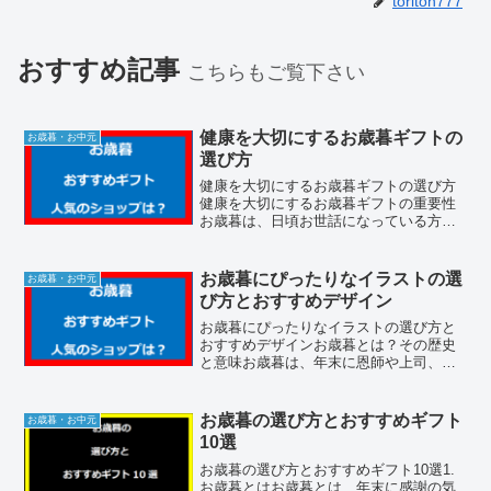
toriton777
おすすめ記事
こちらもご覧下さい
健康を大切にするお歳暮ギフトの
お歳暮・お中元
選び方
健康を大切にするお歳暮ギフトの選び方
健康を大切にするお歳暮ギフトの重要性
お歳暮は、日頃お世話になっている方々
への感謝の気持ちを伝える大切な贈り物
です。特に健康を大切にするギフトは、
相手の健康を願う心を込めることができ
お歳暮にぴったりなイラストの選
お歳暮・お中元
るため、非常に喜ばれます...
び方とおすすめデザイン
お歳暮にぴったりなイラストの選び方と
おすすめデザインお歳暮とは？その歴史
と意味お歳暮は、年末に恩師や上司、取
引先の方々への感謝の気持ちを込めて贈
る日本の伝統的な贈り物の習慣です。こ
の習慣は江戸時代に始まり、現在でも多
お歳暮の選び方とおすすめギフト
お歳暮・お中元
くの人々に親しまれていま...
10選
お歳暮の選び方とおすすめギフト10選1.
お歳暮とはお歳暮とは、年末に感謝の気