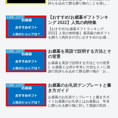
持ちを込めて贈る贈り物のことを指しま
す。日本の伝統的な習慣であり、主に親
戚や友人、仕事関係者などに贈られま
す。お歳暮は単なる贈り物ではなく、感
【おすすめ!お歳暮ギフトランキ
お歳暮・お中元
謝の気持ちを伝える重...
ング 2022】人気の肉特集
【おすすめ!お歳暮ギフトランキング
2022】人気の肉特集1. 最高級の肉ギフト
を贈ろう肉好きの方におすすめのお歳暮
ギフトをご紹介します。最高級の黒毛和
牛や厳選されたお肉を贈ると喜ばれま
す。2. 人気の定番肉ギフト定番の肉ギフ
お歳暮を英語で説明する方法とそ
お歳暮・お中元
トには、牛肉や...
の背景
お歳暮を英語で説明する方法とその背景
1. お歳暮とは何か年末に大切な人々に感
謝の気持ちを込めて贈る贈り物が「お歳
暮」です。主に12月上旬から20日頃まで
の間に、ビジネス関係や家族、友人など
に贈られます。贈り物の内容は、食品や
お歳暮のお礼状テンプレートと書
お歳暮・お中元
飲料、日用品など...
き方ガイド
お歳暮のお礼状テンプレートと書き方ガ
イドお歳暮のお礼状とはお歳暮は、年末
に贈られる贈り物に対して感謝の気持ち
を伝えるための手紙です。日本の伝統的
な習慣であり、ビジネスや個人の関係を