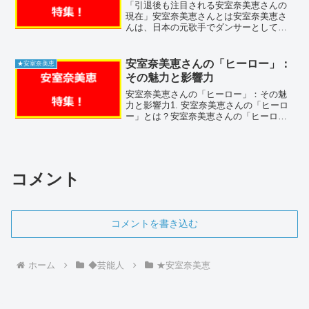
「引退後も注目される安室奈美恵さんの
現在」安室奈美恵さんとは安室奈美恵さ
んは、日本の元歌手でダンサーとしても
活躍されていました。1977年9月20日生
まれの沖縄県那覇市出身です。1992年に
グループ「SUPER MONKEY'S」でデビ
安室奈美恵さんの「ヒーロー」：
★安室奈美恵
ュー...
その魅力と影響力
安室奈美恵さんの「ヒーロー」：その魅
力と影響力1. 安室奈美恵さんの「ヒーロ
ー」とは？安室奈美恵さんの「ヒーロ
ー」は、2016年にリリースされたシング
ルで、NHKのリオデジャネイロオリンピ
ック・パラリンピックのテーマソングと
して使用されまし...
コメント
コメントを書き込む
ホーム
◆芸能人
★安室奈美恵