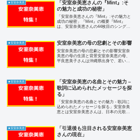
の現在の姿や活動について詳しく解説し
「安室奈美恵さんの『Mint』:そ
★安室奈美恵
ます。」引退後の...
の魅力と成功の秘密」
「安室奈美恵さんの『Mint』:その魅力と
成功の秘密」『Mint』の概要『Mint』
は、安室奈美恵さんの44枚目のシングル
で、2016年5月18日にリリースされまし
た。この曲は、関西テレビ・フジテレビ
系ドラマ『僕のヤバイ妻』の主題歌とし
安室奈美恵の母の悲劇とその影響
★安室奈美恵
て使...
安室奈美恵の母の悲劇とその影響安室奈
美恵の母の生涯と背景安室奈美恵の母、
平良恵美子さんは沖縄県出身で、若い頃
に結婚し、安室奈美恵を含む子供たちを
育てました。平良さんは家族を支えるた
めに懸命に働き、安室奈美恵の音楽キャ
リアを支援しました。彼女...
「安室奈美恵の名曲とその魅力 –
★安室奈美恵
歌詞に込められたメッセージを探
る」
「安室奈美恵の名曲とその魅力 - 歌詞に
込められたメッセージを探る」安室奈美
恵とは安室奈美恵さんは、日本の元歌手
であり、ダンサーとしても活躍していま
した。1977年9月20日生まれの沖縄県那
覇市出身です。1992年にグループ
「引退後も注目される安室奈美恵
★安室奈美恵
「SUPER M...
さんの現在」