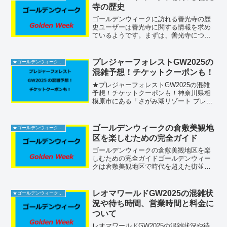
況、アクセス情報...
寺の歴史
ゴールデンウィークに訪れる善光寺の歴
史ユーザーは善光寺に関する情報を求め
ているようです。まずは、善光寺につい
ての詳細を確認してみようと思います。
善光寺は日本の仏教寺院として名高く、
長野県に位置しています。観光名所とし
プレジャーフォレストGW2025の
★ゴールデンウィーク2026
ても知られており、多くの...
混雑予想！チケットクーポンも！
★プレジャーフォレストGW2025の混雑
予想！チケットクーポンも！神奈川県相
模原市にある「さがみ湖リゾート プレジ
ャーフォレスト」は、自然の中で遊びや
癒しが満喫できるレジャースポットで
す。キャンプ場や遊園地、温泉施設など
ゴールデンウィークの倉敷美観地
★ゴールデンウィーク2026
多彩な楽しみ方が揃い...
区を楽しむための完全ガイド
ゴールデンウィークの倉敷美観地区を楽
しむための完全ガイドゴールデンウィー
クは倉敷美観地区で時代を超えた街並み
を満喫。混雑回避から駐車場・トイレ・
グルメ情報まで、初めてでも安心の巡り
方を詳しく解説します。倉敷美観地区の
レオマワールドGW2025の混雑状
★ゴールデンウィーク2026
概要倉敷美観地区は、江戸...
況や待ち時間、営業時間と料金に
ついて
レオマワールドGW2025の混雑状況や待