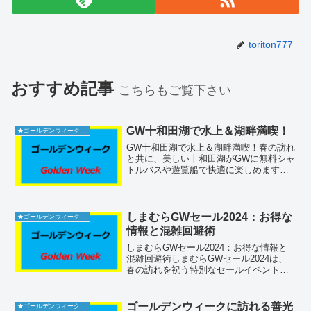
toriton777
おすすめ記事
こちらもご覧下さい
GW十和田湖で水上＆湖畔満喫！
★ゴールデンウィーク2026
GW十和田湖で水上＆湖畔満喫！春の訪れ
と共に、美しい十和田湖がGWに無料シャ
トルバスや遊覧船で快適に楽しめます。
遊歩道と湖上から異なる絶景を堪して能
みてください。場所はどこ（施設名称・
住所・電話番号）十和田湖畔のエリア、
特に休屋を拠点として...
しまむらGWセール2024：お得な
★ゴールデンウィーク2026
情報と混雑回避術
しまむらGWセール2024：お得な情報と
混雑回避術しまむらGWセール2024は、
春の訪れを祝う特別なセールイベントで
す。お得な商品や限定アイテムが多数登
場し、多くの人々が訪れる注目のセール
です。本記事では、セール内容や混雑状
ゴールデンウィークに訪れる善光
★ゴールデンウィーク2026