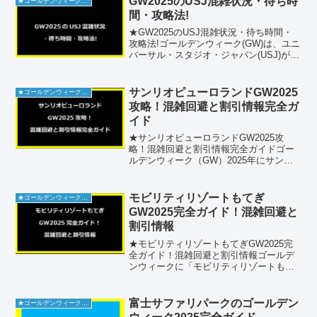
GW2025のUSJ混雑状況・待ち時
★ゴールデンウィーク2026
間・攻略法!
★GW2025のUSJ混雑状況・待ち時間・
攻略法!ゴールデンウィーク(GW)は、ユニ
バーサル・スタジオ・ジャパン(USJ)が1
年で最も賑わう時期の一つです。2025年
のGWにUSJを訪れる予定の方に向けて、
混雑状況や待ち時間、入場制限の可能...
サンリオピューロランドGW2025
★ゴールデンウィーク2026
攻略！混雑回避と割引情報完全ガ
イド
★サンリオピューロランドGW2025攻
略！混雑回避と割引情報完全ガイドゴー
ルデンウィーク（GW）2025年にサンリ
オピューロランドを訪れる予定の皆さ
ん、必見です。この記事では、混雑を避
けて快適に楽しむための攻略法や、お得
モビリティリゾートもてぎ
★ゴールデンウィーク2026
な割引情報、周辺施設...
GW2025完全ガイド！混雑回避と
割引情報
★モビリティリゾートもてぎGW2025完
全ガイド！混雑回避と割引情報ゴールデ
ンウィークに「モビリティリゾートもて
ぎ」へお出かけを計画されている方必見
です。この記事では、混雑状況や割引情
報、駐車場のポイントをはじめ、アクセ
富士サファリパークのゴールデン
★ゴールデンウィーク2026
ス情報やおすすめの楽...