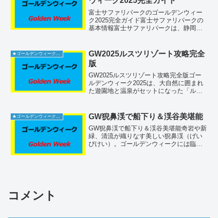
ウィーク2025完全ガイド
富士サファリパークのゴールデンウィー
ク2025完全ガイド富士サファリパークの
基本情報富士サファリパークは、静岡県
裾野市に位置し、日本最大級のサファリ
パークとして知られています。ここで
は、ライオンやキリンなどの動物を間近
GW2025ルスツリゾート攻略完全
★ゴールデンウィーク2026
で観察できるため、多く...
版
GW2025ルスツリゾート攻略完全版ゴー
ルデンウィーク2025は、大自然に囲まれ
た遊園地と温泉がセットになった「ルス
ツリゾート」で思い切り楽しむことがで
きます。4月29日から夏季営業が始まる遊
園地では、さまざまなアトラクションや
GW猊鼻渓で船下り＆渓谷美堪能
★ゴールデンウィーク2026
羊蹄ゴンドラ...
GW猊鼻渓で船下り＆渓谷美堪能奇岩や新
緑、清流が織りなす美しい猊鼻渓（げい
びけい）。ゴールデンウィークには臨時
便が運行され、混雑を和らげる工夫がさ
れています。舟下りを通じて約90分の自
然散策を存分に楽しんでください。場所
はどこ（施設名称・住...
コメント