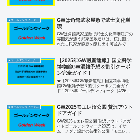
や周辺グルメ情報を250字×10で徹底解
説！恵那峡遊覧船の所在地恵那峡遊覧船
乗り場は岐阜県中津川市蛭川5732‑2に位
置し、連絡先...
GWは角館武家屋敷で武士文化満
★ゴールデンウィーク2026
喫
GWは角館武家屋敷で武士文化満喫江戸の
雰囲気が漂う武家屋敷通りは、桜に囲ま
れた古民家が静寂を醸し出す町並みで
す。ゴールデンウィークには特別公開や
縁日が賑わい、歴史を感じながらの散策
にぴったりです。施設情報仙北市角館町
【2025年GW最新速報】国立科学
★ゴールデンウィーク2026
に位置する「角館武家屋敷...
博物館GW混雑予想＆割引クーポ
ン完全ガイド！
★【2025年GW最新速報】国立科学博物
館GW混雑予想＆割引クーポン完全ガイ
ド！2025年ゴールデンウィーク（4/26〜
5/6）に国立科学博物館へ行くなら必読！
GW期間の混雑ピーク予想から待ち時間短
縮テク、オンライン＆JAF割引チケット
GW2025モエレ沼公園 贅沢アウト
★ゴールデンウィーク2026
情報...
ドアガイド
GW2025モエレ沼公園 贅沢アウトドアガ
イドゴールデンウィーク2025は、イサ
ム・ノグチ設計の芸術的公園「モエレ沼
公園」で、広大な自然とアートが融合す