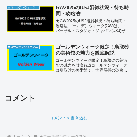
る非日常体験を。春の新緑が丘陵を彩
り、ガラスのピラミッド噴水はGW後半か
GW2025のUSJ混雑状況・待ち時
★ゴールデンウィーク2026
ら運転開始。ピク...
間・攻略法!
★GW2025のUSJ混雑状況・待ち時間・
攻略法!ゴールデンウィーク(GW)は、ユニ
バーサル・スタジオ・ジャパン(USJ)が1
年で最も賑わう時期の一つです。2025年
のGWにUSJを訪れる予定の方に向けて、
混雑状況や待ち時間、入場制限の可能...
ゴールデンウィーク限定！鳥取砂
★ゴールデンウィーク2026
の美術館の魅力を徹底解説
ゴールデンウィーク限定！鳥取砂の美術
館の魅力を徹底解説ゴールデンウィーク
は鳥取砂の美術館で、世界屈指の砂像ア
ートを楽しむ絶好の機会です。アクセス
や料金、混雑を避ける方法、駐車場やト
イレ、売店の情報まで、精巧な砂像を快
適に鑑賞するためのポイン...
コメント
コメントを書き込む
ホーム
★ゴールデンウィーク2026