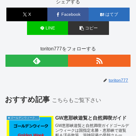
シェアする
X
Facebook
はてブ
LINE
コピー
toriton777をフォローする
toriton777
おすすめ記事
こちらもご覧下さい
GW恵那峡遊覧と自然満喫ガイド
★ゴールデンウィーク2026
GW恵那峡遊覧と自然満喫ガイドゴールデ
ンウィークは国指定名勝・恵那峡で遊覧
船＆渓谷散策。混雑回避の早朝クルーズ