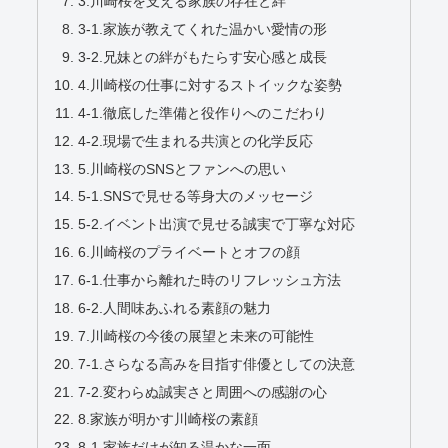
3.川崎桜を支える家族の存在と絆
3-1.家族が教えてくれた温かい愛情の形
3-2.兄妹との絆がもたらす安心感と成長
4.川崎桜の仕事に対するストイックな姿勢
4-1.徹底した準備と役作りへのこだわり
4-2.現場で生まれる共演との化学反応
5.川崎桜のSNSとファンへの思い
5-1.SNSで見せる等身大のメッセージ
5-2.イベント出演で見せる誠実で丁寧な対応
6.川崎桜のプライベートとオフの顔
6-1.仕事から離れた時のリフレッシュ方法
6-2.人間味あふれる素顔の魅力
7.川崎桜の今後の展望と未来の可能性
7-1.さらなる高みを目指す俳優としての決意
7-2.変わらぬ誠実さと周囲への感謝の心
8.家族が明かす川崎桜の素顔
8-1.家族だけが知る温かな一面