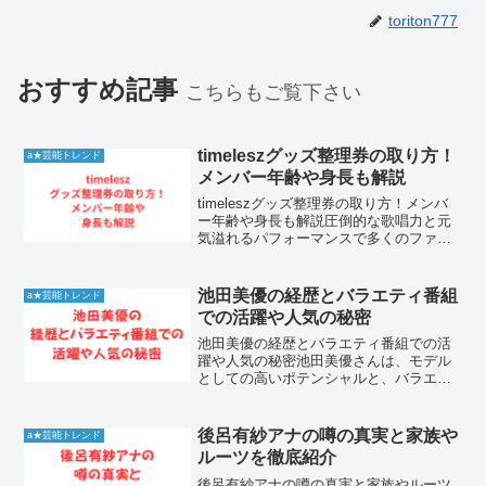
toriton777
おすすめ記事
こちらもご覧下さい
timeleszグッズ整理券の取り方！
a★芸能トレンド
メンバー年齢や身長も解説
timeleszグッズ整理券の取り方！メンバ
ー年齢や身長も解説圧倒的な歌唱力と元
気溢れるパフォーマンスで多くのファン
を魅了し続けている大人気グループの
timelesz。彼らのコンサート会場で限定
アイテムをスムーズに購入するために、
池田美優の経歴とバラエティ番組
a★芸能トレンド
今や多くの...
での活躍や人気の秘密
池田美優の経歴とバラエティ番組での活
躍や人気の秘密池田美優さんは、モデル
としての高いポテンシャルと、バラエテ
ィ番組で見せる飾らないキャラクターで
圧倒的な支持を集めるタレントです。愛
称であるみちょぱの呼び名で広く親しま
後呂有紗アナの噂の真実と家族や
a★芸能トレンド
れ、ティーンのカリスマか...
ルーツを徹底紹介
後呂有紗アナの噂の真実と家族やルーツ