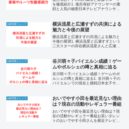
を徹底紹介1. 後呂有紗アナウンサーの素
顔と人気の秘密日本テレビアナウンサー
として活躍する後呂有紗さんは、その端
正な顔立ちと知的なキャラクターで多く
の視聴者を魅了しています。彼女の美し
横浜流星と広瀬すずの共演による
a★芸能トレンド
さや雰囲気から、しば...
魅力と今後の展望
横浜流星と広瀬すずの共演による魅力と
今後の展望1. 横浜流星と広瀬すずという
二大スターの存在横浜流星さんと広瀬す
ずさんは、現在の日本エンターテインメ
ント界を牽引する、圧倒的な人気と実力
を兼ね備えた俳優です。横浜流星さん
谷川萌々子バイエルン成績！ゲー
a★芸能トレンド
は、空手で鍛え抜かれた...
ムやポルシェの噂と真相に迫る
谷川萌々子バイエルン成績！ゲームやポ
ルシェの噂と真相に迫る1. 谷川萌々子の
バイエルンでの現在と挑戦日本女子サッ
カー界の次世代を担う逸材として、常に
熱い視線を集めている谷川萌々子選手。
世界屈指の強豪であるドイツのFCバイエ
おいでやす小田を最近見ない理由
a★芸能トレンド
ルン・ミュンヘンに...
は？現在の活動やレギュラー番組
おいでやす小田を最近見ない理由は？現
在の活動やレギュラー番組お笑いタレン
トのおいでやす小田さんを最近テレビで
見かけないと感じる人が増えています。