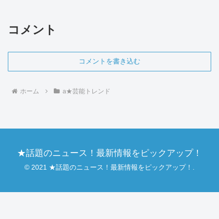
かつてはバラエティ番組に引っ張りだこ
だったおいでやす小田さんですが、露出
が減った背景にはいくつか...
コメント
コメントを書き込む
ホーム
a★芸能トレンド
★話題のニュース！最新情報をピックアップ！
© 2021 ★話題のニュース！最新情報をピックアップ！.