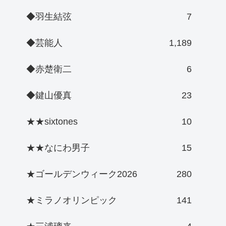
◆羽生結弦
7
◆芸能人
1,189
◆赤楚衛二
6
◆鍵山優真
23
★★sixtones
10
★★なにわ男子
15
★ゴールデンウィーク2026
280
★ミラノオリンピック
141