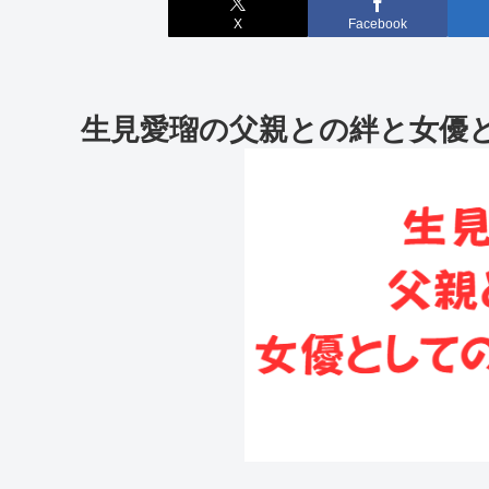
X
Facebook
生見愛瑠の父親との絆と女優