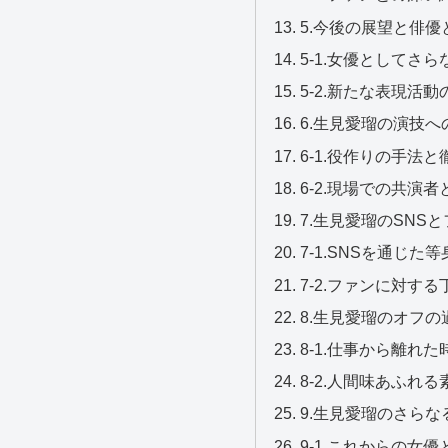
5.今後の展望と俳
5-1.女優としてさ
5-2.新たな表現活
6.生見愛瑠の演技へ
6-1.役作りの手法
6-2.現場での共演
7.生見愛瑠のSNS
7-1.SNSを通じ
7-2.ファンに対す
8.生見愛瑠のオフの
8-1.仕事から離れ
8-2.人間味あふれ
9.生見愛瑠のさら
9-1.これからの女