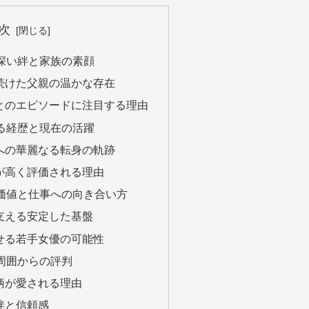
次
の深い絆と家族の素顔
え続けた父親の温かな存在
族とのエピソードに注目する理由
なる経歴と現在の活躍
優への華麗なる転身の軌跡
動が高く評価される理由
的価値と仕事への向き合い方
が支える安定した基盤
させる若手女優の可能性
と周囲からの評判
人柄が愛される理由
い絆と信頼感