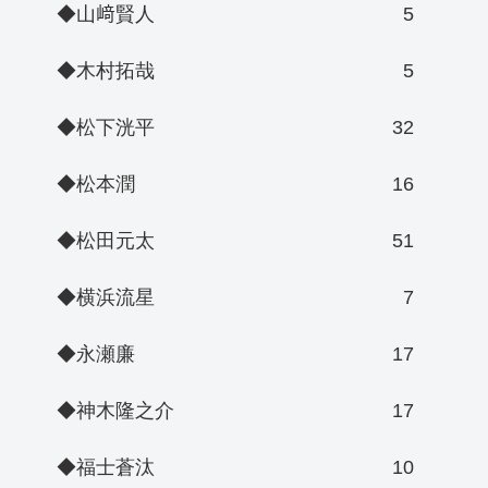
◆山﨑賢人
5
◆木村拓哉
5
◆松下洸平
32
◆松本潤
16
◆松田元太
51
◆横浜流星
7
◆永瀬廉
17
◆神木隆之介
17
◆福士蒼汰
10