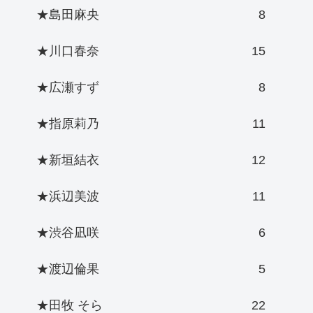
★島田麻央
8
★川口春奈
15
★広瀬すず
8
★指原莉乃
11
★新垣結衣
12
★浜辺美波
11
★渋谷凪咲
6
★渡辺倫果
5
★田牧 そら
22