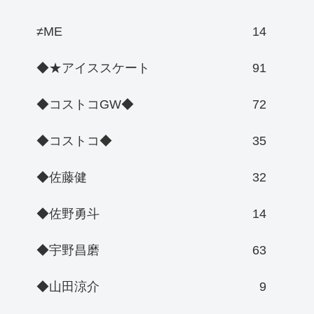
≠ME
14
◆★アイススケート
91
◆コストコGW◆
72
◆コストコ◆
35
◆佐藤健
32
◆佐野勇斗
14
◆宇野昌磨
63
◆山田涼介
9