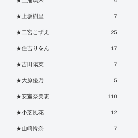
★三浦璃来
4
★上坂樹里
7
★二宮こずえ
25
★住吉りをん
17
★吉田陽菜
7
★大原優乃
5
★安室奈美恵
110
★小芝風花
12
★山崎怜奈
7