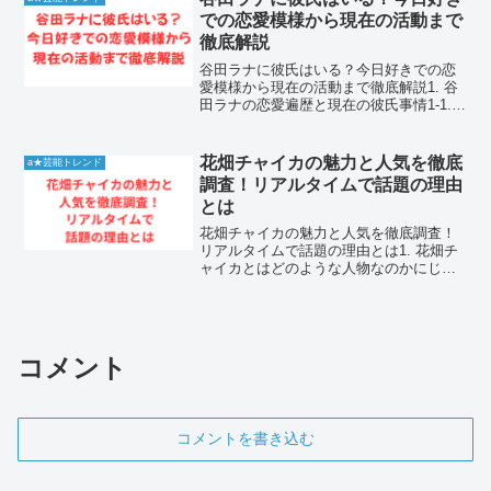
かしい実績を重ねつつ、ドラ...
での恋愛模様から現在の活動まで
徹底解説
谷田ラナに彼氏はいる？今日好きでの恋
愛模様から現在の活動まで徹底解説1. 谷
田ラナの恋愛遍歴と現在の彼氏事情1-1.
現在の彼氏に関する噂と真相谷田ラナに
現在、公表されている彼氏は存在しませ
ん。谷田ラナはモデルや女優として非常
花畑チャイカの魅力と人気を徹底
a★芸能トレンド
に多忙な日々を...
調査！リアルタイムで話題の理由
とは
花畑チャイカの魅力と人気を徹底調査！
リアルタイムで話題の理由とは1. 花畑チ
ャイカとはどのような人物なのかにじさ
んじ所属のバーチャルライバーである花
畑チャイカは、その独特なキャラクター
性で多くのファンを魅了し続けていま
す。デビュー以来、型破...
コメント
コメントを書き込む