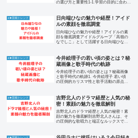
の選び方と重要性1-1.学習の目的に合わせ
た適切なスクール選定子供の英語教育に
おいて、オンライン英会話は非常に効果
的なツールですが、サービスによって特
日向端ひなの魅力や経歴！アイド
a★芸能トレンド
色は大きく異な...
ルの素顔を徹底調査
日向端ひなの魅力や経歴！アイドルの素
顔を徹底調査アイドルグループ「高嶺の
なでしこ」として活躍する日向端ひな
は、その親しみやすいキャラクターと高
いアイドル性で多くのファンを魅了して
います。彼女は一体どのような魅力を持
今井絵理子の若い頃の姿とは？秘
a★芸能トレンド
っており、どのような道のり...
蔵画像と歌手時代の軌跡
今井絵理子の若い頃の姿とは？秘蔵画像
と歌手時代の軌跡1. 今井絵理子 若い頃
の圧倒的カリスマ性と歌手活動の原点
1990年代後半から2000年代初頭にかけ
て、社会現象を巻き起こしたSPEEDのメ
ンバーとして一世を風靡した今井絵理子
吉野北人のドラマ経歴と人気の秘
a★芸能トレンド
さん。彼女...
密！素顔の魅力を徹底解剖
吉野北人のドラマ経歴と人気の秘密！素
顔の魅力を徹底解剖吉野北人さんは、そ
の圧倒的な歌唱力と端正なルックスで多
くのファンを魅了し、俳優としても独自
の存在感を放つ稀有なアーティストで
す。デビュー以来、グループ活動での輝
谷田ラナに彼氏はいる？今日好き
a★芸能トレンド