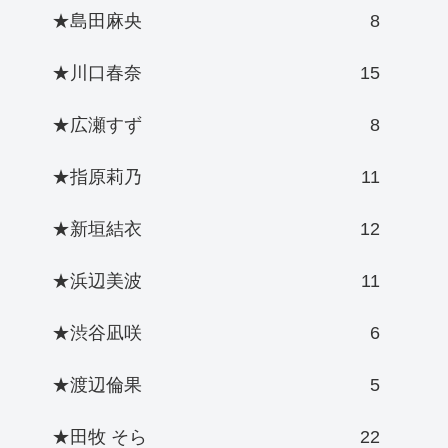
★島田麻央
8
★川口春奈
15
★広瀬すず
8
★指原莉乃
11
★新垣結衣
12
★浜辺美波
11
★渋谷凪咲
6
★渡辺倫果
5
★田牧 そら
22