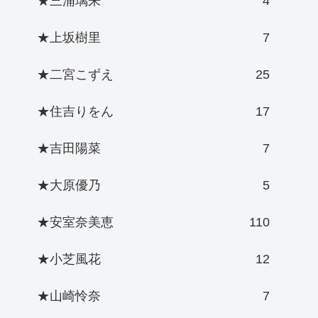
★三浦璃来
4
★上坂樹里
7
★二宮こずえ
25
★住吉りをん
17
★吉田陽菜
7
★大原優乃
5
★安室奈美恵
110
★小芝風花
12
★山崎怜奈
7