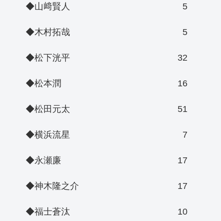
◆山﨑賢人
5
◆木村拓哉
5
◆松下洸平
32
◆松本潤
16
◆松田元太
51
◆横浜流星
7
◆永瀬廉
17
◆神木隆之介
17
◆福士蒼汰
10