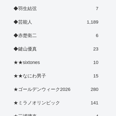
◆羽生結弦
7
◆芸能人
1,189
◆赤楚衛二
6
◆鍵山優真
23
★★sixtones
10
★★なにわ男子
15
★ゴールデンウィーク2026
280
★ミラノオリンピック
141