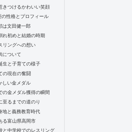
ンを惹きつけるかわいい笑顔
型O型の性格とプロフィール
旦那は文田健一郎
との馴れ初めと結婚の時期
のレスリングへの想い
子供について
子の誕生と子育ての様子
としての現在の奮闘
輝かしい金メダル
五輪での金メダル獲得の瞬間
ダルに至るまでの道のり
出身地と義務教育時代
地である富山県高岡市
小学校と中学校でのレスリング