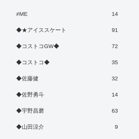
≠ME
14
◆★アイススケート
91
◆コストコGW◆
72
◆コストコ◆
35
◆佐藤健
32
◆佐野勇斗
14
◆宇野昌磨
63
◆山田涼介
9