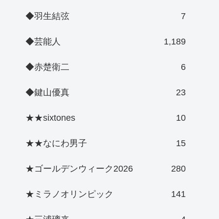
◆羽生結弦
7
◆芸能人
1,189
◆赤楚衛二
6
◆鍵山優真
23
★★sixtones
10
★★なにわ男子
15
★ゴールデンウィーク2026
280
★ミラノオリンピック
141