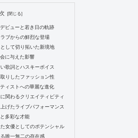
次
撃的デビューと若き日の軌跡
子クラブからの鮮烈な登場
ガーとして切り拓いた新境地
社会に与えた影響
切ない歌詞とハスキーボイス
を先取りしたファッション性
アーティストへの華麗な進化
制作に関わるクリエイティビティ
磨き上げたライブパフォーマンス
動と多彩な才能
見せた女優としてのポテンシャル
で光る唯一無二の存在感