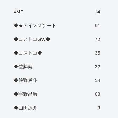
≠ME
14
◆★アイススケート
91
◆コストコGW◆
72
◆コストコ◆
35
◆佐藤健
32
◆佐野勇斗
14
◆宇野昌磨
63
◆山田涼介
9