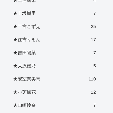
★三浦璃来
4
★上坂樹里
7
★二宮こずえ
25
★住吉りをん
17
★吉田陽菜
7
★大原優乃
5
★安室奈美恵
110
★小芝風花
12
★山崎怜奈
7