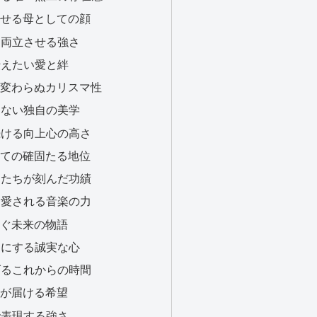
見せる母としての顔
事を両立させる強さ
て伝えたい愛と絆
る変わらぬカリスマ性
合しない独自の美学
し続ける向上心の高さ
しての確固たる地位
楽曲たちが刻んだ功績
えて愛される音楽の力
紡ぐ未来の物語
大切にする誠実な心
上げるこれからの時間
者が届ける希望
葉で表現する強さ