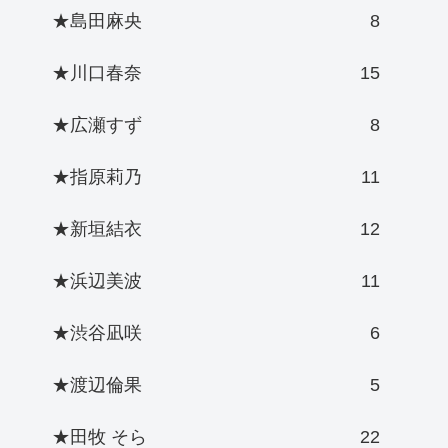
★島田麻央
8
★川口春奈
15
★広瀬すず
8
★指原莉乃
11
★新垣結衣
12
★浜辺美波
11
★渋谷凪咲
6
★渡辺倫果
5
★田牧 そら
22