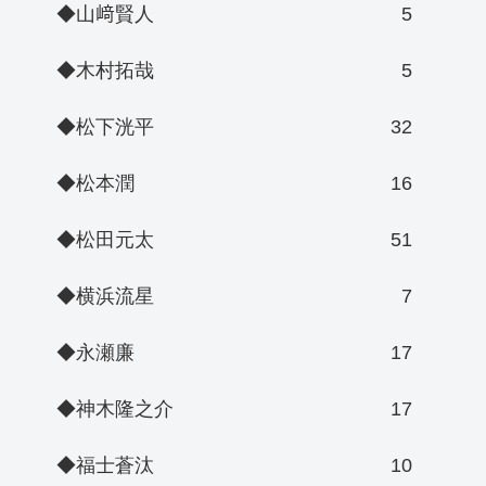
◆山﨑賢人
5
◆木村拓哉
5
◆松下洸平
32
◆松本潤
16
◆松田元太
51
◆横浜流星
7
◆永瀬廉
17
◆神木隆之介
17
◆福士蒼汰
10