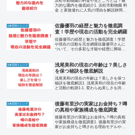
浜松市動物園の料金や見どころとは？魅
力的な園内を徹底紹介1. 浜松市動物園 料
金 と家族連れに人気の理由を解説静岡県
浜松市にある浜松市動物園は、豊かな自
然環境を活かした動物の展示で多くの家
族連れから愛されているスポットです。
佐藤優羽の経歴と魅力を徹底調
a★芸能トレンド
広大な敷地内では...
査！学歴や現在の活動を完全網羅
佐藤優羽の経歴と魅力を徹底調査！学歴
や現在の活動を完全網羅佐藤優羽さんに
ついて、その多彩な才能や経歴に興味を
持つ方が増えています。彼女がどのよう
な背景を持ち、どのような活動をしてき
たのか、多くのファンが注目していま
浅尾美和の現在の年齢は？美しさ
a★芸能トレンド
す。この記事では、佐藤優羽...
を保つ秘訣を徹底解説
浅尾美和の現在の年齢は？美しさを保つ
秘訣を徹底解説1. 浅尾美和の現在の年齢
と活動の軌跡1-1. 変わらぬ美しさを誇る
彼女の年齢と経歴かつてビーチバレー界
で活躍し、その爽やかな笑顔と抜群のス
タイルで日本中を魅了した浅尾美和さん
後藤有里沙の実家はお金持ち？噂
a★芸能トレンド
は、現在も年齢...
の真相や家族構成を徹底調査
後藤有里沙の実家はお金持ち？噂の真相
や家族構成を徹底調査1. 後藤有里沙の実
家がお金持ちと噂される理由モデルやタ
レントとして活躍する後藤有里沙さんで