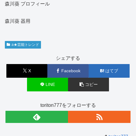
森川葵 プロフィール
森川葵 器用
a★芸能トレンド
シェアする
X
Facebook
はてブ
LINE
コピー
toriton777をフォローする