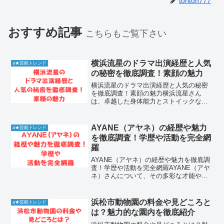
toriton777
おすすめ記事
こちらもご覧下さい
横浜流星のドラマ出演経歴と人気
a★芸能トレンド
の秘密を徹底調査！素顔の魅力
横浜流星のドラマ出演経歴と人気の秘密
を徹底調査！素顔の魅力横浜流星さん
は、卓越した身体能力とストイックな演
技姿勢で、現代の日本ドラマ界を牽引す
る実力派俳優です。デビューから数多く
の作品で主演を務め、キャラクターごと
AYANE（アヤネ）の経歴や魅力
a★芸能トレンド
に全く異なる表情を見せる表...
を徹底調査！学歴や活動を完全網
羅
AYANE（アヤネ）の経歴や魅力を徹底調
査！学歴や活動を完全網羅AYANE（アヤ
ネ）さんについて、その多彩な才能や経
歴に興味を持つ方が増えています。彼女
がどのような背景を持ち、どのような活
動をしてきたのか、多くのファンが注目
浜松市動物園の料金や見どころと
a★芸能トレンド
しています。この...
は？魅力的な園内を徹底紹介