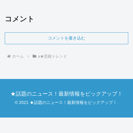
すが、彼女の実家がお金持ちではないか
という噂がネット上で話題になっていま
す。SNSやメディア...
コメント
コメントを書き込む
ホーム
a★芸能トレンド
★話題のニュース！最新情報をピックアップ！
© 2021 ★話題のニュース！最新情報をピックアップ！.