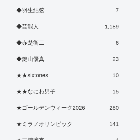
◆羽生結弦
7
◆芸能人
1,189
◆赤楚衛二
6
◆鍵山優真
23
★★sixtones
10
★★なにわ男子
15
★ゴールデンウィーク2026
280
★ミラノオリンピック
141