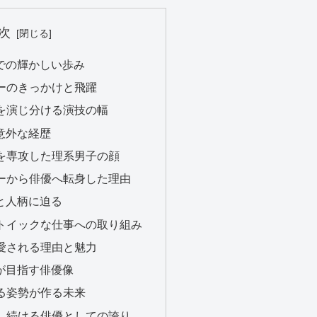
次
界での輝かしい歩み
ビューのきっかけと飛躍
役柄を演じ分ける演技の幅
の意外な経歴
工学を専攻した理系男子の顔
ンダーから俳優へ転身した理由
活と人柄に迫る
とストイックな仕事への取り組み
から愛される理由と魅力
彼が目指す俳優像
続ける姿勢が作る未来
魅了し続ける俳優としての誇り