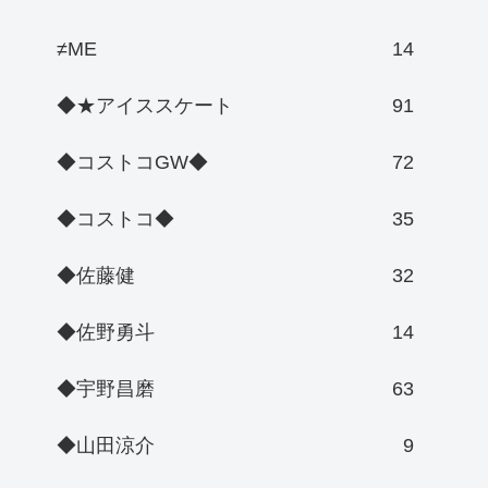
≠ME
14
◆★アイススケート
91
◆コストコGW◆
72
◆コストコ◆
35
◆佐藤健
32
◆佐野勇斗
14
◆宇野昌磨
63
◆山田涼介
9