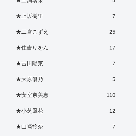
★三浦璃来
4
★上坂樹里
7
★二宮こずえ
25
★住吉りをん
17
★吉田陽菜
7
★大原優乃
5
★安室奈美恵
110
★小芝風花
12
★山崎怜奈
7