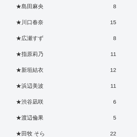
★島田麻央
8
★川口春奈
15
★広瀬すず
8
★指原莉乃
11
★新垣結衣
12
★浜辺美波
11
★渋谷凪咲
6
★渡辺倫果
5
★田牧 そら
22