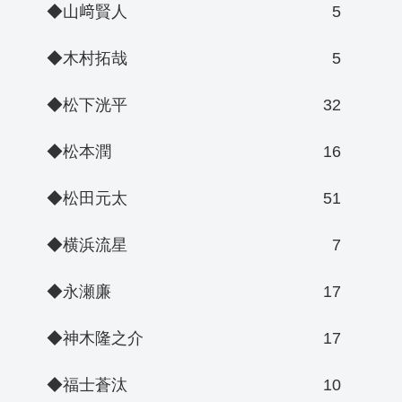
◆山﨑賢人
5
◆木村拓哉
5
◆松下洸平
32
◆松本潤
16
◆松田元太
51
◆横浜流星
7
◆永瀬廉
17
◆神木隆之介
17
◆福士蒼汰
10