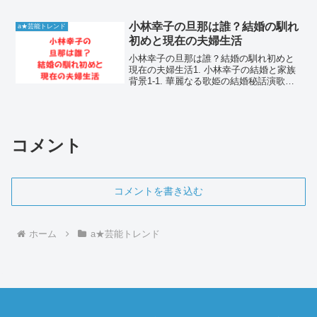
と卓越した女方としての演技力で多くの
ファンを魅了し続ける中村七之助さん。
彼が現在結婚しているのか、そして噂さ
小林幸子の旦那は誰？結婚の馴れ
a★芸能トレンド
れる妻の存在につい...
初めと現在の夫婦生活
小林幸子の旦那は誰？結婚の馴れ初めと
現在の夫婦生活1. 小林幸子の結婚と家族
背景1-1. 華麗なる歌姫の結婚秘話演歌界
の女王として君臨する小林幸子さんが結
婚を発表したのは2011年のことでした。
お相手は八歳年下の医療関連会社社長で
ある池田昭...
コメント
コメントを書き込む
ホーム
a★芸能トレンド