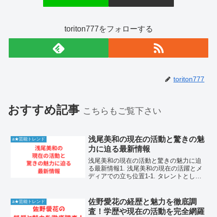
toriton777をフォローする
toriton777
おすすめ記事
こちらもご覧下さい
浅尾美和の現在の活動と驚きの魅
a★芸能トレンド
力に迫る最新情報
浅尾美和の現在の活動と驚きの魅力に迫
る最新情報1. 浅尾美和の現在の活躍とメ
ディアでの立ち位置1-1. タレントとして
再出発した現在の活動範囲ビーチバレー
選手としての現役引退後、浅尾美和さん
はタレントやスポーツコメンテーターと
佐野愛花の経歴と魅力を徹底調
a★芸能トレンド
して、テレビ番...
査！学歴や現在の活動を完全網羅