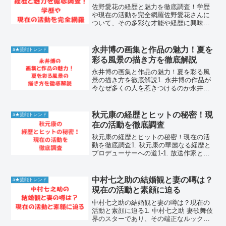
佐野愛花の経歴と魅力を徹底調査！学歴
や現在の活動を完全網羅佐野愛花さんに
ついて、その多彩な才能や経歴に興味を
持つ方が増えています。彼女がどのよう
な背景を持ち、どのような活動をしてき
たのか、多くのファンが注目していま
永井博の画集と作品の魅力！夏を
a★芸能トレンド
す。この記事では、佐野愛花...
彩る風景の描き方を徹底解説
永井博の画集と作品の魅力！夏を彩る風
景の描き方を徹底解説1. 永井博の作品が
今なぜ多くの人を惹きつけるのか永井博
は、日本のポップアート界において独自
の地位を確立しているイラストレーター
です。特に夏を感じさせる青い空と澄ん
秋元康の経歴とヒットの秘密！現
a★芸能トレンド
だプール、そしてモダ...
在の活動を徹底調査
秋元康の経歴とヒットの秘密！現在の活
動を徹底調査1. 秋元康の華麗なる経歴と
プロデューサーへの道1-1. 放送作家とし
て歩み出した初期の才能秋元康さんは、
高校時代から放送作家として活動を開始
し、その類まれなる企画力と構成力で業
中村七之助の結婚観と妻の噂は？
a★芸能トレンド
界内の注目を集...
現在の活動と素顔に迫る
中村七之助の結婚観と妻の噂は？現在の
活動と素顔に迫る1. 中村七之助 妻歌舞伎
界のスターであり、その端正なルックス