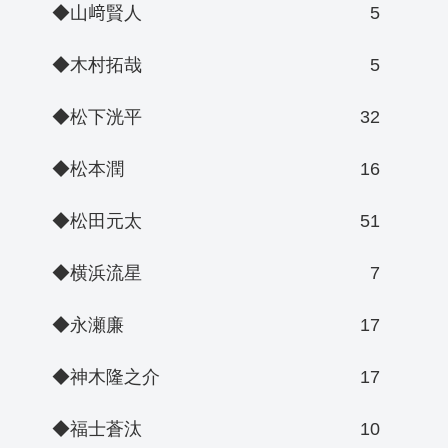
◆山﨑賢人
5
◆木村拓哉
5
◆松下洸平
32
◆松本潤
16
◆松田元太
51
◆横浜流星
7
◆永瀬廉
17
◆神木隆之介
17
◆福士蒼汰
10