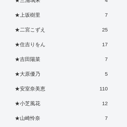
★三浦璃来
4
★上坂樹里
7
★二宮こずえ
25
★住吉りをん
17
★吉田陽菜
7
★大原優乃
5
★安室奈美恵
110
★小芝風花
12
★山崎怜奈
7