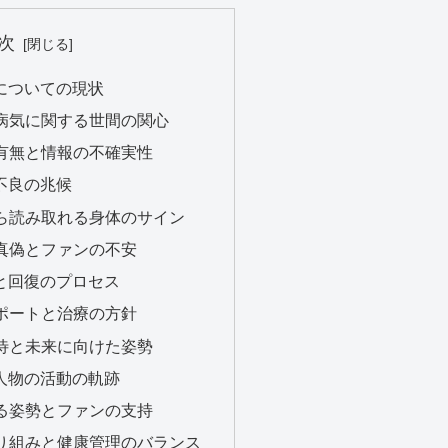
次
気についての現状
明の病気に関する世間の関心
表の有無と情報の不確実性
調不良の兆候
限から読み取れる身体のサイン
道の真偽とファンの不安
療と回復のプロセス
のサポートと治療の方針
の期待と未来に向けた姿勢
う人物の活動の軌跡
続ける姿勢とファンの支持
の取り組みと健康管理のバランス