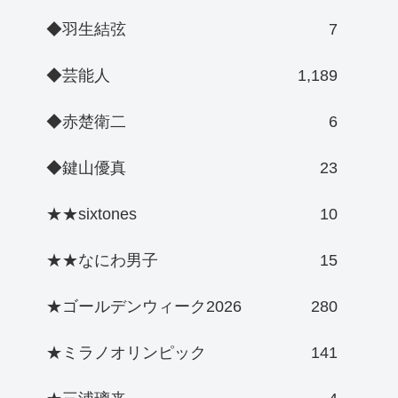
◆羽生結弦
7
◆芸能人
1,189
◆赤楚衛二
6
◆鍵山優真
23
★★sixtones
10
★★なにわ男子
15
★ゴールデンウィーク2026
280
★ミラノオリンピック
141