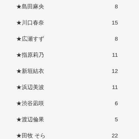
★島田麻央
8
★川口春奈
15
★広瀬すず
8
★指原莉乃
11
★新垣結衣
12
★浜辺美波
11
★渋谷凪咲
6
★渡辺倫果
5
★田牧 そら
22