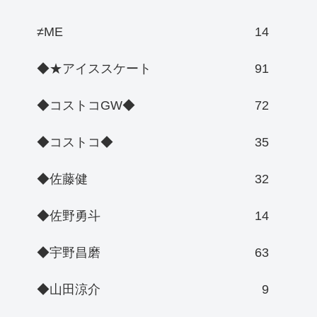
≠ME
14
◆★アイススケート
91
◆コストコGW◆
72
◆コストコ◆
35
◆佐藤健
32
◆佐野勇斗
14
◆宇野昌磨
63
◆山田涼介
9