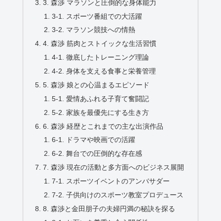
3. 森渉 マラソンと圧倒的な身体能力
3-1. スポーツ番組での大活躍
3-2. マラソン競技への情熱
4. 森渉 筋肉とストイックな生活習慣
4-1. 徹底したトレーニング理論
4-2. 身体を支える食事と栄養管理
5. 森渉 娘との心温まるエピソード
5-1. 愛情あふれる子育て奮闘記
5-2. 家族を最優先にする生き方
6. 森渉 経歴とこれまでの主な出演作品
6-1. ドラマや映画での活躍
6-2. 舞台での圧倒的な存在感
7. 森渉 現在の活動と多方面へのビジネス展開
7-1. スポーツイベントのアンバサダー
7-2. 子供向けのスポーツ教室プロデュース
8. 森渉と金田朋子の夫婦円満の秘訣を探る