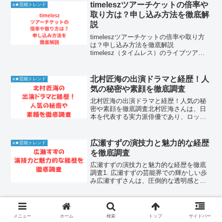
解説します。矢野顕子さんの夫について
timeleszツアーチケットの倍率や
a★芸能トレンド
検索する方が多...
取り方は？申し込み方法を徹底解
説
timeleszツアーチケットの倍率や取り方
は？申し込み方法を徹底解説
timelesz（タイムレス）のライブツアー
が開催されることが決定し、チケットの
申し込み方法や当選倍率が気になってい
る方が多いのではないでしょうか。新体
北村匠海の出演ドラマと経歴！人
a★芸能トレンド
制となって初となる...
気の秘密や素顔を徹底調査
北村匠海の出演ドラマと経歴！人気の秘
密や素顔を徹底調査北村匠海さんは、日
本を代表する実力派俳優であり、ロック
バンドDISH//のボーカルとしても絶大な
人気を誇るアーティストです。幼少期か
らの長いキャリアで培われた高い演技力
広瀬すずの演技力と魅力的な経歴
a★芸能トレンド
と、音楽活動で見せ...
を徹底調査
広瀬すずの演技力と魅力的な経歴を徹底
調査1. 広瀬すずの芸能界での輝かしい歩
み広瀬すずさんは、圧倒的な透明感と実
力を兼ね備えた、現在の日本映画・ドラ
マ界を代表するトップ俳優です。10代の
頃から多くの作品で主役を担い、その若
さで日本アカデミー...
メニュー
ホーム
検索
トップ
サイドバー