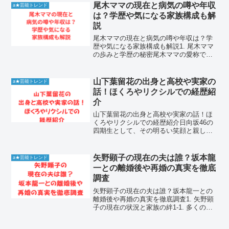
尾木ママの現在と病気の噂や年収
a★芸能トレンド
は？学歴や気になる家族構成も解
説
尾木ママの現在と病気の噂や年収は？学
歴や気になる家族構成も解説1. 尾木ママ
の歩みと学歴の秘密尾木ママの愛称で多
くの人から親しまれている尾木直樹さん
は、1947年1月3日に滋賀県坂田郡伊吹町
で生まれました。幼少期から教育に対す
山下葉留花の出身と高校や実家の
a★芸能トレンド
る関心が高く、...
話！ほくろやリクシルでの経歴紹
介
山下葉留花の出身と高校や実家の話！ほ
くろやリクシルでの経歴紹介日向坂46の
四期生として、その明るい笑顔と親しみ
やすいキャラクターでファンを魅了する
山下葉留花さん。彼女の気になる出身地
や高校時代のエピソード、ファンが注目
矢野顕子の現在の夫は誰？坂本龍
a★芸能トレンド
するチャームポイントの...
一との離婚後や再婚の真実を徹底
調査
矢野顕子の現在の夫は誰？坂本龍一との
離婚後や再婚の真実を徹底調査1. 矢野顕
子の現在の状況と家族の絆1-1. 多くのフ
ァンから注目されているシンガーソング
ライター・矢野顕子さんの現在について