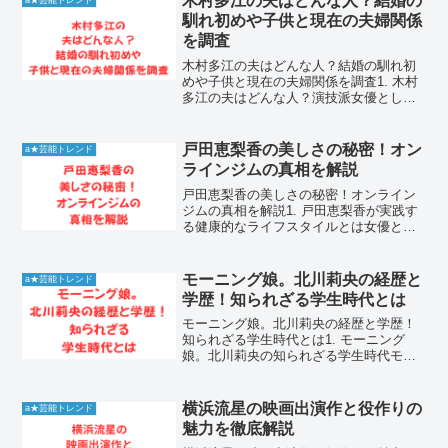
木村多江の夫はどんな人？結婚の
a★芸能トレンド
きつけています。...
馴れ初めや子供と現在の夫婦関係
を調査
木村多江の夫はどんな人？結婚の馴れ初
めや子供と現在の夫婦関係を調査1. 木村
多江の夫はどんな人？演技派女優として
不動の地位を築いている木村多江さんで
すが、私生活ではどのようなパートナー
と歩んでいるのでしょうか。彼女の夫は
戸田恵梨香の美しさの秘密！オン
a★芸能トレンド
一般の方であり、二人...
ラインジムの真相を解説
戸田恵梨香の美しさの秘密！オンライン
ジムの真相を解説1. 戸田恵梨香が実践す
る健康的なライフスタイルとは女優とし
て第一線で活躍し続ける戸田恵梨香さん
は、その圧倒的な美しさと健康的なスタ
イルで多くの女性の憧れの的となってい
モーニング娘。北川莉央の経歴と
a★芸能トレンド
ます。多忙な日々を送...
学歴！知られざる学生時代とは
モーニング娘。北川莉央の経歴と学歴！
知られざる学生時代とは1. モーニング
娘。北川莉央の知られざる学生時代モー
ニング娘。のメンバーとして活躍し、グ
ループの中心人物として確固たる地位を
築いた北川莉央さん。彼女のアイドルと
横浜流星の映画出演作と役作りの
a★芸能トレンド
しての道は、どのような...
魅力を徹底解説