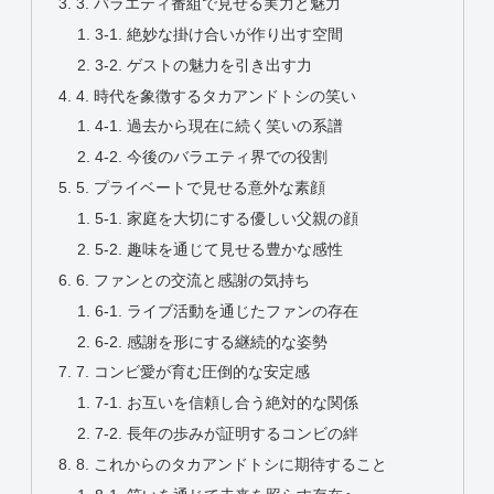
3. バラエティ番組で見せる実力と魅力
3-1. 絶妙な掛け合いが作り出す空間
3-2. ゲストの魅力を引き出す力
4. 時代を象徴するタカアンドトシの笑い
4-1. 過去から現在に続く笑いの系譜
4-2. 今後のバラエティ界での役割
5. プライベートで見せる意外な素顔
5-1. 家庭を大切にする優しい父親の顔
5-2. 趣味を通じて見せる豊かな感性
6. ファンとの交流と感謝の気持ち
6-1. ライブ活動を通じたファンの存在
6-2. 感謝を形にする継続的な姿勢
7. コンビ愛が育む圧倒的な安定感
7-1. お互いを信頼し合う絶対的な関係
7-2. 長年の歩みが証明するコンビの絆
8. これからのタカアンドトシに期待すること