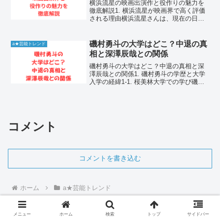
横浜流星の映画出演作と役作りの魅力を
徹底解説1. 横浜流星が映画界で高く評価
される理由横浜流星さんは、現在の日本
映画界において、最もストイックかつ変
幻自在な俳優の一人として不動の地位を
築いています。彼の演技の核にあるの
磯村勇斗の大学はどこ？中退の真
a★芸能トレンド
は、どのような役柄にも...
相と深澤辰哉との関係
磯村勇斗の大学はどこ？中退の真相と深
澤辰哉との関係1. 磯村勇斗の学歴と大学
入学の経緯1-1. 桜美林大学での学び磯村
勇斗さんは、東京都町田市にキャンパス
を構える桜美林大学の芸術文化学群に入
学しました。この学群は演劇やダンス、
音楽などの芸術...
コメント
コメントを書き込む
ホーム
a★芸能トレンド
メニュー
ホーム
検索
トップ
サイドバー