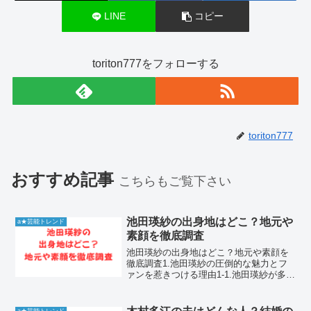
LINE
コピー
toriton777をフォローする
toriton777
おすすめ記事
こちらもご覧下さい
池田瑛紗の出身地はどこ？地元や
a★芸能トレンド
素顔を徹底調査
池田瑛紗の出身地はどこ？地元や素顔を
徹底調査1.池田瑛紗の圧倒的な魅力とフ
ァンを惹きつける理由1-1.池田瑛紗が多く
のファンを魅了し続ける秘密池田瑛紗さ
んは、その可憐なルックスと芯の強さを
感じさせる佇まいで、多くのファンを惹