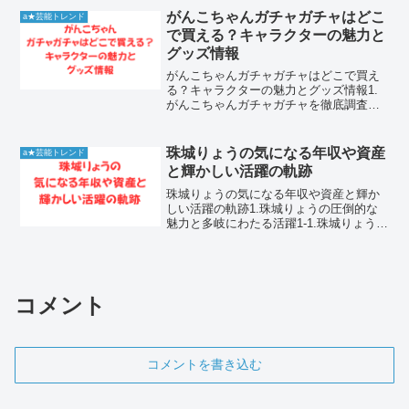
と確かな実力に裏打ちされたものです。
がんこちゃんガチャガチャはどこ
a★芸能トレンド
グループ加入から...
で買える？キャラクターの魅力と
グッズ情報
がんこちゃんガチャガチャはどこで買え
る？キャラクターの魅力とグッズ情報1.
がんこちゃんガチャガチャを徹底調査！
設置場所と最新情報1-1. がんこちゃんガ
チャガチャの現在の販売状況がんこちゃ
んガチャガチャを探している場合、全国
珠城りょうの気になる年収や資産
a★芸能トレンド
のガシャポン専...
と輝かしい活躍の軌跡
珠城りょうの気になる年収や資産と輝か
しい活躍の軌跡1.珠城りょうの圧倒的な
魅力と多岐にわたる活躍1-1.珠城りょうが
多くのファンを魅了する理由珠城りょう
さんは、その卓越した演技力と圧倒的な
舞台での存在感で、長年多くのファンを
魅了し続けていま...
コメント
コメントを書き込む