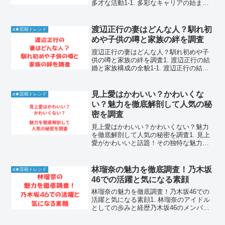
多才な活動1-1. 多彩なキャリアの始まり
と専門分野の確立水岡英二さんの経歴を
紐解くと、多岐にわたる分野で実績を積
み重ねてきたことがわかります。特に、
渡辺正行の妻はどんな人？馴れ初
a★芸能トレンド
専門的な知識と...
めや子供の噂と家族の絆を調査
渡辺正行の妻はどんな人？馴れ初めや子
供の噂と家族の絆を調査1. 渡辺正行の結
婚と家族構成の全貌1-1. 渡辺正行の結婚
相手渡辺正行さんは1994年に一般女性と
結婚しました。お相手は当時、元OLとし
て働いていた方であり、芸能界とは無縁
見上愛はかわいい？かわいくな
a★芸能トレンド
の一般人...
い？魅力を徹底解剖して人気の秘
密を調査
見上愛はかわいい？かわいくない？魅力
を徹底解剖して人気の秘密を調査1. 見上
愛がかわいいと話題！その独特な魅力と
世間の評価を整理女優の見上愛さんが、
ドラマや映画、ＣＭで大活躍していま
す。彼女の姿を画面で見るたびに、その
林瑠奈の魅力を徹底調査！乃木坂
a★芸能トレンド
独特な存在感に目を奪わ...
46での活躍と気になる素顔
林瑠奈の魅力を徹底調査！乃木坂46での
活躍と気になる素顔1. 林瑠奈のアイドル
としての歩みと経歴乃木坂46のメンバー
として唯一無二の存在感を放つ林瑠奈さ
ん。彼女が歩んできた道は、独自の感性