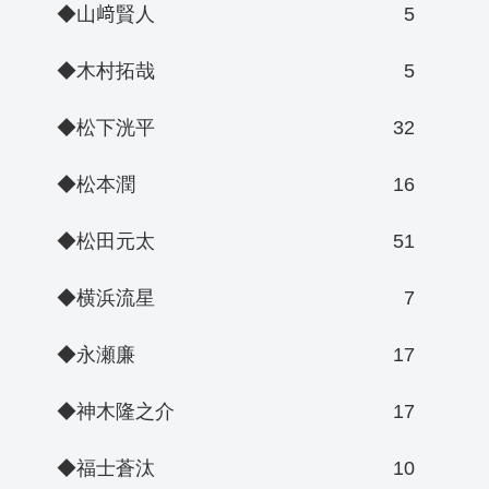
◆山﨑賢人
5
◆木村拓哉
5
◆松下洸平
32
◆松本潤
16
◆松田元太
51
◆横浜流星
7
◆永瀬廉
17
◆神木隆之介
17
◆福士蒼汰
10