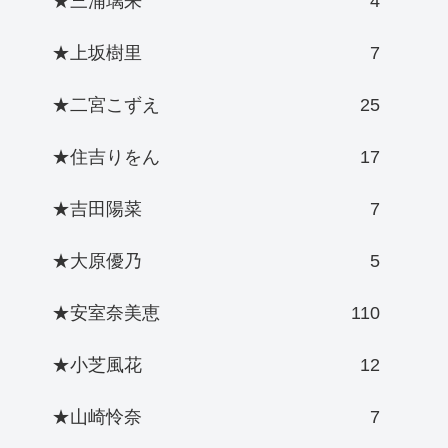
★三浦璃来
4
★上坂樹里
7
★二宮こずえ
25
★住吉りをん
17
★吉田陽菜
7
★大原優乃
5
★安室奈美恵
110
★小芝風花
12
★山崎怜奈
7