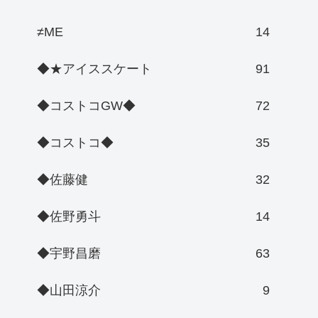
≠ME
14
◆★アイススケート
91
◆コストコGW◆
72
◆コストコ◆
35
◆佐藤健
32
◆佐野勇斗
14
◆宇野昌磨
63
◆山田涼介
9