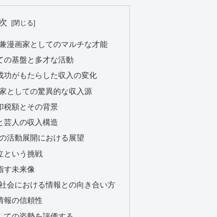
次
芸人兼漫画家としてのマルチな才能
としての基盤と多才な活動
ての成功がもたらした収入の変化
漫画家としての驚異的な収入源
の印税額とその背景
約と芸人の収入構造
今後の活動展開における展望
設立という挑戦
目指す未来像
ット社会における情報との向き合い方
収情報の信頼性
家としての姿勢を評価する