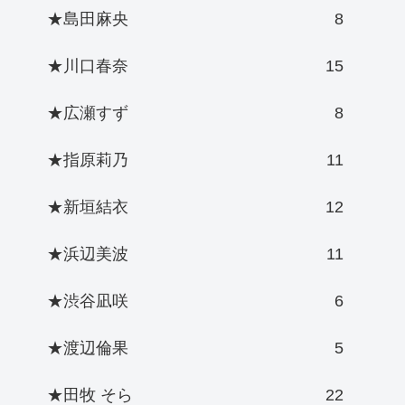
★島田麻央
8
★川口春奈
15
★広瀬すず
8
★指原莉乃
11
★新垣結衣
12
★浜辺美波
11
★渋谷凪咲
6
★渡辺倫果
5
★田牧 そら
22