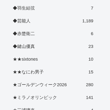
◆羽生結弦
7
◆芸能人
1,189
◆赤楚衛二
6
◆鍵山優真
23
★★sixtones
10
★★なにわ男子
15
★ゴールデンウィーク2026
280
★ミラノオリンピック
141