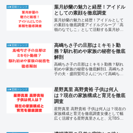
ターのルーツには、どのような家族の影
響があったのでしょうか。特に母親との
葉月紗蘭の魅力と経歴！アイドル
a★芸能トレンド
関係性や、彼女...
としての素顔を徹底調査
葉月紗蘭の魅力と経歴！アイドルとして
の素顔を徹底調査アイドルグループ「高
嶺のなでしこ」として活動する葉月紗蘭
は、その凛としたルックスと高いパフォ
ーマンス能力で多くのファンを魅了して
います。彼女は一体どのような魅力を持
高嶋ちさ子の旦那はミキモト勤
a★芸能トレンド
っており、どのような道の...
務？馴れ初めや家族の秘密を徹底
解剖
高嶋ちさ子の旦那はミキモト勤務？馴れ
初めや家族の秘密を徹底解剖1. 高嶋ちさ
子の夫・盛田賢司さんについて高嶋ちさ
子さんの夫である盛田賢司さんは、一般
人でありながらその華麗なるバックグラ
ウンドが大きな話題を呼んでいます。高
星野真里 高野貴裕 子供は何人
a★芸能トレンド
級宝飾店ミキモトでの...
は？現在の家族構成と育児を徹底
調査
星野真里 高野貴裕 子供は何人は？現在の
家族構成と育児を徹底調査女優として幅
広く活躍する星野真里さんと、元TBSア
ナウンサーの高野貴裕さんの間には、子
供は何人いるのか気になる方が多くいま
す。結論からお伝えすると、二人の間に