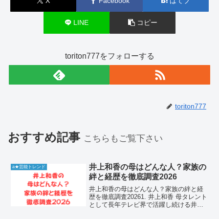
X
Facebook
はてブ
LINE
コピー
toriton777をフォローする
toriton777
おすすめ記事
こちらもご覧下さい
井上和香の母はどんな人？家族の
a★芸能トレンド
絆と経歴を徹底調査2026
井上和香の母はどんな人？家族の絆と経
歴を徹底調査20261. 井上和香 母タレント
として長年テレビ界で活躍し続ける井上
和香さん。彼女の美貌や明るいキャラク