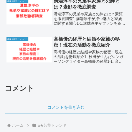
溝端淳平の兄弟や家族との絆と
a★芸能トレンド
は娘が2人誕生して...
は？素顔を徹底調査
溝端淳平の兄弟や家族との絆とは？素顔
を徹底調査1.溝端淳平が持つ魅力と家族
に関する関心1-1.溝端淳平がファンを惹き
つける理由とは溝端淳平さんは、その誠
実な人柄と圧倒的な演技力で、長年多く
のファンから愛され続けています。彼が
高橋優の経歴と結婚や家族の秘
a★芸能トレンド
画面に登場するだ...
密！現在の活動を徹底紹介
高橋優の経歴と結婚や家族の秘密！現在
の活動を徹底紹介1. 秋田が生んだシンガ
ーソングライター高橋優の経歴1-1. 音楽
への情熱と上京までの道のり高橋優さん
は1983年12月26日生まれ、秋田県出身の
シンガーソングライターです。幼少期か
ら音楽...
コメント
コメントを書き込む
ホーム
a★芸能トレンド