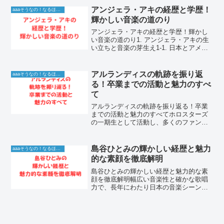
女の眉は、流行に左右されすぎず、その
アンジェラ・アキの経歴と学歴！
aaaそうなの！なるほど！情報
人自身の魅力を最大限...
輝かしい音楽の道のり
アンジェラ・アキの経歴と学歴！輝かし
い音楽の道のり1. アンジェラ・アキの生
い立ちと音楽の芽生え1-1. 日本とアメリ
カで育った幼少期アンジェラ・アキさん
は、日本人の父とイタリア系アメリカ人
の母の間に徳島県で生まれました。幼い
アルランディスの軌跡を振り返
aaaそうなの！なるほど！情報
頃から音楽が身...
る！卒業までの活動と魅力のすべ
て
アルランディスの軌跡を振り返る！卒業
までの活動と魅力のすべてホロスターズ
の一期生として活動し、多くのファンを
魅了し続けたアルランディス。独自の視
点でのゲーム実況や、親しみやすいキャ
ラクターで人気を博しました。本記事で
島谷ひとみの輝かしい経歴と魅力
aaaそうなの！なるほど！情報
は、彼の活動の軌跡を詳し...
的な素顔を徹底解明
島谷ひとみの輝かしい経歴と魅力的な素
顔を徹底解明幅広い音楽性と確かな歌唱
力で、長年にわたり日本の音楽シーンを
彩り続ける島谷ひとみ。彼女は一体どの
ような軌跡を経て、現在の多才なアーテ
ィストとしての地位を確立したのでしょ
うか。本記事では、島谷ひ...