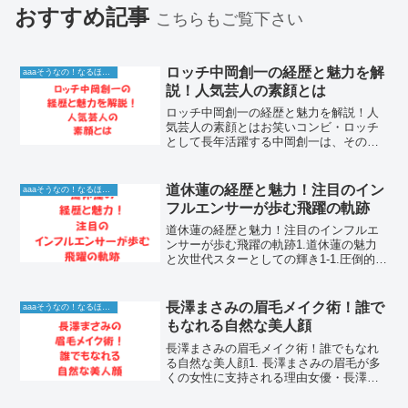
おすすめ記事
こちらもご覧下さい
ロッチ中岡創一の経歴と魅力を解
aaaそうなの！なるほど！情報
説！人気芸人の素顔とは
ロッチ中岡創一の経歴と魅力を解説！人
気芸人の素顔とはお笑いコンビ・ロッチ
として長年活躍する中岡創一は、その唯
一無二のキャラクターと愛らしい笑顔
で、幅広い世代から絶大な支持を集めて
います。彼は一体どのような道のりを歩
道休蓮の経歴と魅力！注目のイン
aaaそうなの！なるほど！情報
み、現在の人気を確立したの...
フルエンサーが歩む飛躍の軌跡
道休蓮の経歴と魅力！注目のインフルエ
ンサーが歩む飛躍の軌跡1.道休蓮の魅力
と次世代スターとしての輝き1-1.圧倒的な
存在感で魅了する若き表現者の軌跡道休
蓮さんは、その整ったルックスと唯一無
二の存在感で、多くのファンを魅了して
長澤まさみの眉毛メイク術！誰で
aaaそうなの！なるほど！情報
きました。彼が画...
もなれる自然な美人顔
長澤まさみの眉毛メイク術！誰でもなれ
る自然な美人顔1. 長澤まさみの眉毛が多
くの女性に支持される理由女優・長澤ま
さみさんの顔立ちのなかで、特に注目さ
れているのが自然で美しい眉毛です。彼