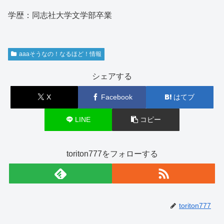
学歴：同志社大学文学部卒業
aaaそうなの！なるほど！情報
シェアする
X
Facebook
はてブ
LINE
コピー
toriton777をフォローする
toriton777