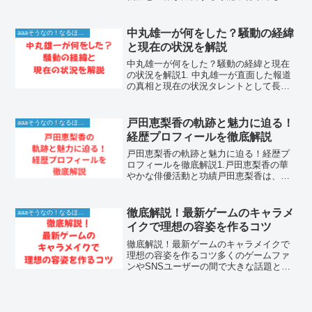
は、その圧倒的なスピードとゴールへの
嗅覚で、日本代表のみならず欧州の舞台
でも多くの観客を魅了し続けているフッ
中丸雄一が何をした？騒動の経緯
aaaそうなの！なるほど！情報
トボール選手です。若...
と現在の状況を解説
中丸雄一が何をした？騒動の経緯と現在
の状況を解説1. 中丸雄一が直面した報道
の真相と現在の状況タレントとして長
年、情報番組のコメンテーターやグルー
プ活動で誠実な姿を見せてきた中丸雄一
さん。しかし、突然の報道により、世間
戸田恵梨香の軌跡と魅力に迫る！
aaaそうなの！なるほど！情報
に大きな衝撃を与える事...
経歴プロフィールを徹底解説
戸田恵梨香の軌跡と魅力に迫る！経歴プ
ロフィールを徹底解説1.戸田恵梨香の華
やかな俳優活動と功績戸田恵梨香は、そ
の圧倒的な存在感と類まれなる演技力
で、長年にわたり日本の映像界の第一線
で活躍し続けています。デビュー以来、
徹底解説！最新ゲームのキャラメ
aaaそうなの！なるほど！情報
数多くの映画やドラマで主...
イクで理想の容姿を作るコツ
徹底解説！最新ゲームのキャラメイクで
理想の容姿を作るコツ多くのゲームファ
ンやSNSユーザーの間で大きな話題とな
っているキャラメイクは、プレイヤーが
自分だけの分身を作り上げるための欠か
せない要素である。結論として、細部の
パーツ調整や照明を意識...