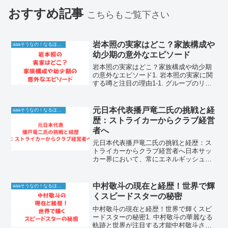
おすすめ記事
こちらもご覧下さい
岩本照の実家はどこ？家族構成や
aaaそうなの！なるほど！情報
幼少期の意外なエピソード
岩本照の実家はどこ？家族構成や幼少期
の意外なエピソード1. 岩本照の実家に関
する噂と注目の理由1-1. グループのリー
ダーとして圧倒的な存在感を放つ岩本照
ですが、彼の私生活や実家に関する情報
は常にファンの関心を集めています。特
元日本代表播戸竜二氏の挑戦と経
aaaそうなの！なるほど！情報
に、彼がどのよ...
歴：ストライカーからクラブ経営
者へ
元日本代表播戸竜二氏の挑戦と経歴：ス
トライカーからクラブ経営者へ日本サッ
カー界において、常にエネルギッシュな
存在感を放ち続ける播戸竜二氏。現役時
代は「闘志あふれるストライカー」とし
て、ゴールネットを揺らし続け、サポー
中村敬斗の現在と経歴！世界で輝
aaaそうなの！なるほど！情報
ターの心を熱くさせてきま...
くスピードスターの秘密
中村敬斗の現在と経歴！世界で輝くスピ
ードスターの秘密1. 中村敬斗の華麗なる
軌跡と世界が注目する才能中村敬斗さん