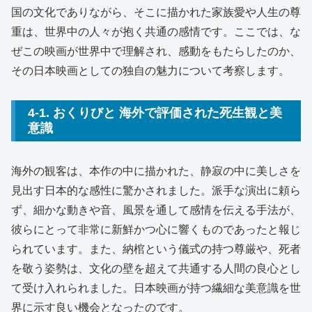
国の文化でありながら、そこに描かれた家族愛や人生の尊
重は、世界中の人々が抱く共通の感情です。ここでは、な
ぜこの映画が世界中で理解され、感動をもたらしたのか、
その日本映画としての独自の魅力について考察します。
4-1. おくりびと 海外で評価された死生観と美
意識
海外の観客は、本作の中に描かれた、静寂の中に美しさを
見出す日本的な感性に驚かされました。派手な演出に頼ら
ず、細かな動きや音、風景を通して感情を伝える手法が、
彼らにとって非常に新鮮かつ心に響くものであったと報じ
られています。また、納棺という儀式の持つ尊厳や、死者
を敬う姿勢は、文化の壁を超えて共通する人間の良心とし
て受け入れられました。日本映画が持つ繊細な美意識を世
界に示す良い機会となったのです。