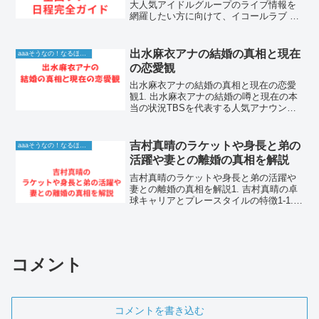
大人気アイドルグループのライブ情報を
網羅したい方に向けて、イコールラブ 全
国ツアー 日程に関する情報を分かりやす
く徹底的に解説します。全国各地で開催
されるツアーの日程や会場情報を事前に
出水麻衣アナの結婚の真相と現在
aaaそうなの！なるほど！情報
把握しておくことで、...
の恋愛観
出水麻衣アナの結婚の真相と現在の恋愛
観1. 出水麻衣アナの結婚の噂と現在の本
当の状況TBSを代表する人気アナウンサ
ーとして長年にわたり多くの報道番組や
情報バラエティ番組で活躍している出水
麻衣さんは、知性的で洗練された語り口
吉村真晴のラケットや身長と弟の
aaaそうなの！なるほど！情報
と親しみやすい笑顔...
活躍や妻との離婚の真相を解説
吉村真晴のラケットや身長と弟の活躍や
妻との離婚の真相を解説1. 吉村真晴の卓
球キャリアとプレースタイルの特徴1-1.
世界の舞台で輝かしい実績を残してきた
日本卓球界の至宝吉村真晴さんは、類ま
れなセンスと爆発的な攻撃力を武器に、
長年にわたり日...
コメント
コメントを書き込む