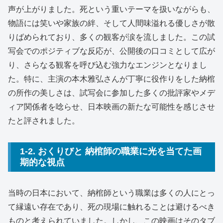
声が上がりました。死という重いテーマを扱いながらも、
物語には笑いや家族の絆、そして人間味溢れる優しさが散
りばめられており、多くの観客が涙を流しました。この試
写会でのポジティブな反応が、公開後の口コミとして広が
り、さらなる観客を呼び込む強力なエンジンとなりまし
た。特に、主演の本木雅弘さんが丁寧に役作りをした納棺
の所作の美しさは、試写会に参加した多くの批評家やメデ
ィア関係者を唸らせ、日本映画の新たな可能性を感じさせ
たと評されました。
1-2. おくりびと 納棺師の職業に光を当てた画
期的な視点
当時の日本において、納棺師という職業は多くの人にとっ
て縁遠い存在であり、死の現場に触れることは避けるべき
ものと考えられていました。しかし、この映画はそのタブ