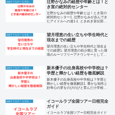
辻野かなみの経歴や年齢とは！と
aaaそうなの！なるほど！情報
き宣の絶対的センター
辻野かなみの経歴や年齢とは！とき宣の
絶対的センター1. 辻野かなみが歩んでき
たアイドルへの道1-1. ときめき宣伝部と
しての結成と初期の挑戦辻野かなみは、
超ときめき宣伝部のメンバーとして、グ
ループ結成当初からその中心的な役割を
望月理恵の生い立ちや学生時代と
aaaそうなの！なるほど！情報
担い続けてきま...
現在までの経歴
望月理恵の生い立ちや学生時代と現在ま
での経歴1. 望月理恵の幼少期と育った環
境のルーツフリーアナウンサーとして長
年活躍する望月理恵さんの魅力は、その
親しみやすい人柄と安定した進行能力に
あります。多くの人が気になる彼女の生
新木優子の出身高校や中学校は？
aaaそうなの！なるほど！情報
い立ちや学生時代は、...
学歴と輝かしい経歴を徹底解説
新木優子の出身高校や中学校は？学歴と
輝かしい経歴を徹底解説1. 豊かな知性と
好奇心の芽をのびのびと育んだ小学校時
代1-1. 東京都での誕生と温かい家庭環境
人気女優として多方面で目覚ましい活躍
を続けている新木優子さんは、東京都の
イコールラブ全国ツアー日程完全
aaaそうなの！なるほど！情報
出身です。彼女...
ガイド
イコールラブ全国ツアー日程完全ガイド