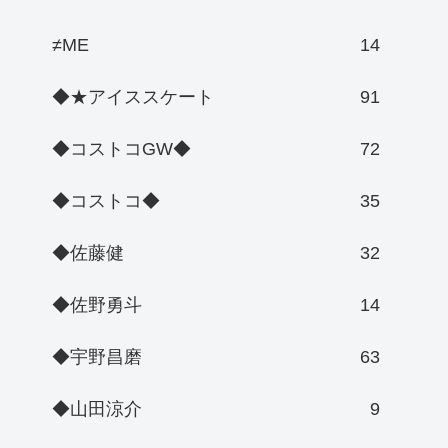
≠ME
14
◆★アイススケート
91
◆コストコGW◆
72
◆コストコ◆
35
◆佐藤健
32
◆佐野勇斗
14
◆宇野昌磨
63
◆山田涼介
9