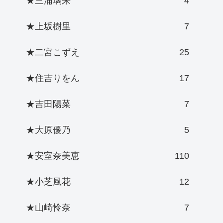
★三浦璃来
4
★上坂樹里
7
★二宮こずえ
25
★住吉りをん
17
★吉田陽菜
7
★大原優乃
5
★安室奈美恵
110
★小芝風花
12
★山崎怜奈
7