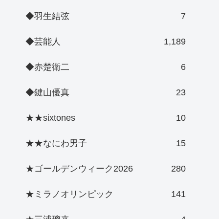
◆羽生結弦
7
◆芸能人
1,189
◆赤楚衛二
6
◆鍵山優真
23
★★sixtones
10
★★なにわ男子
15
★ゴールデンウィーク2026
280
★ミラノオリンピック
141