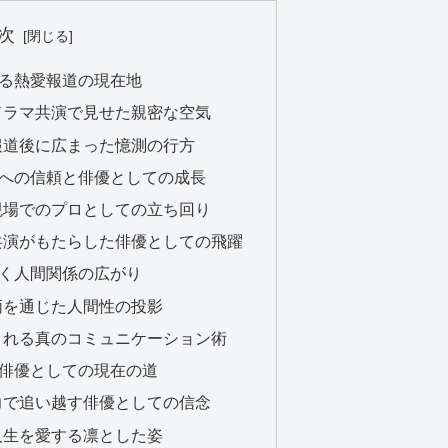
次
巡る熱愛報道の現在地
中圭ドラマ共演で見せた親密な空気
中圭報道後に広まった憶測の行方
圭への信頼と俳優としての成長
中圭現場でのプロとしての立ち回り
中圭共演がもたらした俳優としての飛躍
築く人間関係の広がり
な役柄を通じた人間性の投影
で愛される真のコミュニケーション術
プ俳優としての現在の道
を実力で追い越す俳優としての信念
分の人生を愛する凛とした姿