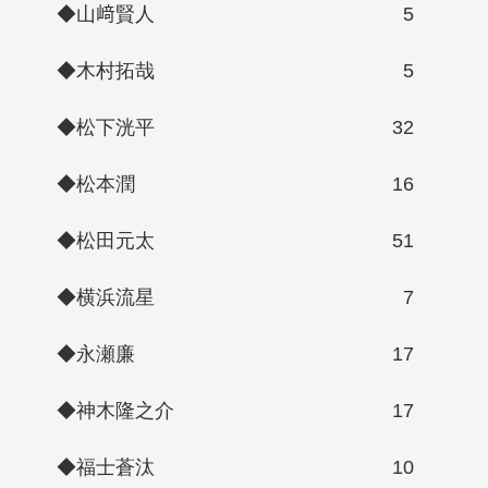
◆山﨑賢人
5
◆木村拓哉
5
◆松下洸平
32
◆松本潤
16
◆松田元太
51
◆横浜流星
7
◆永瀬廉
17
◆神木隆之介
17
◆福士蒼汰
10