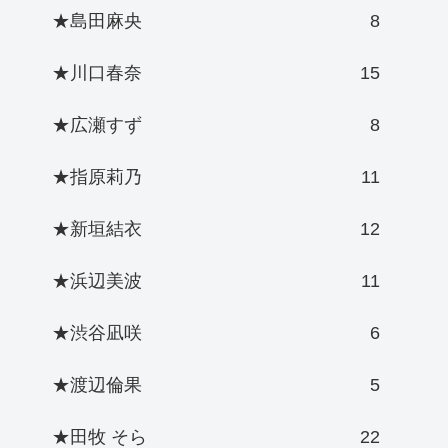
★島田麻央
8
★川口春奈
15
★広瀬すず
8
★指原莉乃
11
★新垣結衣
12
★浜辺美波
11
★渋谷凪咲
6
★渡辺倫果
5
★田牧 そら
22