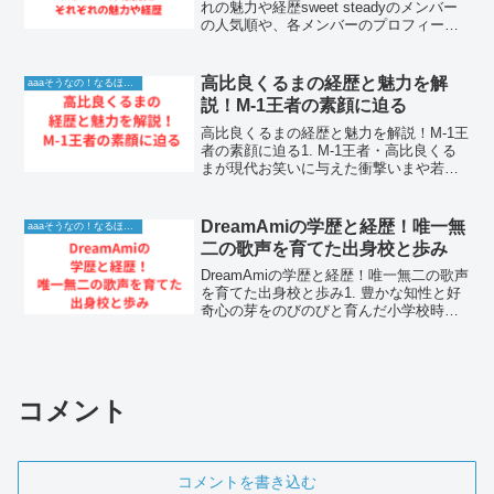
れの魅力や経歴sweet steadyのメンバー
の人気順や、各メンバーのプロフィール
や魅力について気になっている方は少な
くありません。結論として、sweet
steadyの人気順はSNSのフォ...
高比良くるまの経歴と魅力を解
aaaそうなの！なるほど！情報
説！M-1王者の素顔に迫る
高比良くるまの経歴と魅力を解説！M-1王
者の素顔に迫る1. M-1王者・高比良くる
まが現代お笑いに与えた衝撃いまや若手
お笑い界のトップランナーとして、圧倒
的な存在感を放っている令和ロマンの高
比良くるまさん。M-1グランプリでの優勝
DreamAmiの学歴と経歴！唯一無
aaaそうなの！なるほど！情報
は、彼らが...
二の歌声を育てた出身校と歩み
DreamAmiの学歴と経歴！唯一無二の歌声
を育てた出身校と歩み1. 豊かな知性と好
奇心の芽をのびのびと育んだ小学校時代
1-1. 箕面市での誕生と温かい家庭環境人
気アーティストとして多方面で目覚まし
い活躍を続けているDream Amiさんは...
コメント
コメントを書き込む