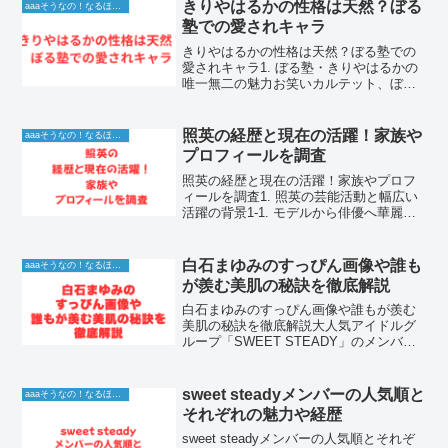
きりやはるかの性格は天然？ぼる
aaaそうなの！なるほど！情報
塾での愛されキャラ
きりやはるかの性格は天然？ぼる塾での
愛されキャラ1. ぼる塾・きりやはるかの
唯一無二の魅力お笑いカルテット、ぼる
塾の中でひときわ異彩を放つ、きりやは
るかさん。彼女の愛くるしい笑顔と予測
不能な行動は、テレビ番組やSNSで多く
照英の経歴と現在の活躍！家族や
aaaそうなの！なるほど！情報
の視聴者を虜にして...
プロフィールを調査
照英の経歴と現在の活躍！家族やプロフ
ィールを調査1. 照英の芸能活動と幅広い
活躍の背景1-1. モデルから俳優へ華麗な
る転身照英は、持ち前の高身長と鍛え上
げられた肉体美を武器に、モデルとして
芸能界でのキャリアをスタートさせまし
白石まゆみのすっぴん画像や誰も
aaaそうなの！なるほど！情報
た。その際立っ...
が羨む美肌の秘訣を徹底解説
白石まゆみのすっぴん画像や誰もが羨む
美肌の秘訣を徹底解説大人気アイドルグ
ループ「SWEET STEADY」のメンバー
として活躍する白石まゆみさんですが、
彼女のすっぴんや美しい素肌の秘密につ
いて気になっているファンの方も多いの
sweet steadyメンバーの人気順と
aaaそうなの！なるほど！情報
ではないでしょう...
それぞれの魅力や経歴
sweet steadyメンバーの人気順とそれぞ