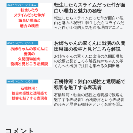
ィストです。幼少期からの活動を通じて
転生したらスライムだった件が面
aaaそうなの！なるほど！情報
磨かれた表現力と、年...
白い理由と魅力の秘密
転生したらスライムだった件が面白い理
由と魅力の秘密1. 転生したらスライムだ
った件が圧倒的人気を誇る理由アニメや
漫画の世界で不動の人気を誇る転生した
らスライムだった件、通称転スラ。なぜ
これほどまでに多くのファンを熱狂させ
お姉ちゃんの翠くんに出演の久間
aaaそうなの！なるほど！情報
るのでしょうか。その...
田琳加の役柄と見どころを解説
お姉ちゃんの翠くんに出演の久間田琳加
の役柄と見どころを解説お姉ちゃんの翠
くんへの出演で注目を集める久間田琳加
は、その高い演技力と圧倒的な透明感で
多くの視聴者を魅了しています。今作に
おける久間田琳加の役どころは物語の鍵
石橋静河：独自の感性と透明感で
aaaそうなの！なるほど！情報
を握る重要なキャラクター...
観客を魅了する表現者
石橋静河：独自の感性と透明感で観客を
魅了する表現者1. 石橋静河という表現者
の歩みと歴史石橋静河という名前を聞い
て、その唯一無二の繊細な佇まいと、ど
んな役柄にも静かな強さを宿す演技力を
思い浮かべるでしょう。幼少期からのバ
レエ経験で培った身体...
コメント