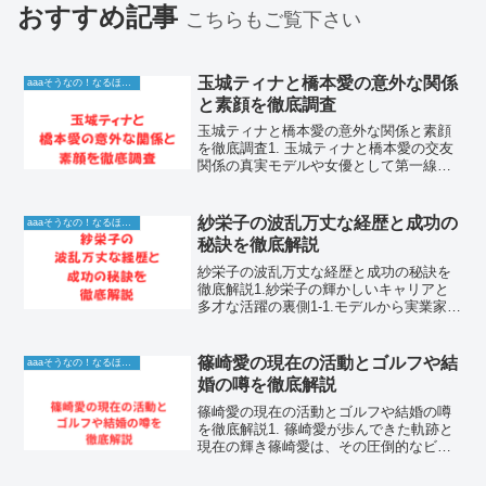
おすすめ記事
こちらもご覧下さい
玉城ティナと橋本愛の意外な関係
aaaそうなの！なるほど！情報
と素顔を徹底調査
玉城ティナと橋本愛の意外な関係と素顔
を徹底調査1. 玉城ティナと橋本愛の交友
関係の真実モデルや女優として第一線で
活躍する玉城ティナさんと橋本愛さん。
二人の名前が一緒に検索されることが多
いのは、彼女たちが持つ独特の空気感
紗栄子の波乱万丈な経歴と成功の
aaaそうなの！なるほど！情報
や、共演作品での強い印...
秘訣を徹底解説
紗栄子の波乱万丈な経歴と成功の秘訣を
徹底解説1.紗栄子の輝かしいキャリアと
多才な活躍の裏側1-1.モデルから実業家へ
羽ばたいた原点と成長紗栄子さんは、そ
の愛らしいルックスと抜群のファッショ
ンセンスで、デビュー当時から絶大な支
篠崎愛の現在の活動とゴルフや結
aaaそうなの！なるほど！情報
持を集めてきまし...
婚の噂を徹底解説
篠崎愛の現在の活動とゴルフや結婚の噂
を徹底解説1. 篠崎愛が歩んできた軌跡と
現在の輝き篠崎愛は、その圧倒的なビジ
ュアルと天性の才能で、長年にわたり芸
能界の第一線で活躍し続けているアーテ