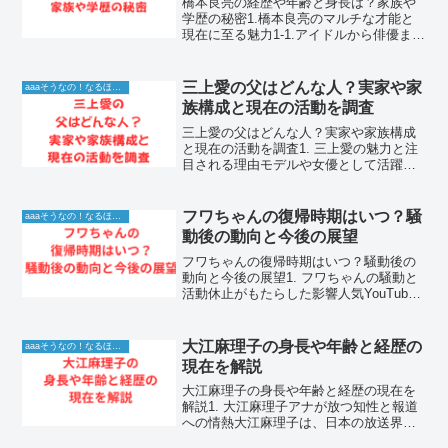
橋本良亮の経歴や年齢と身長は？家族や
学歴の秘密1.橋本良亮のマルチな才能と
現在に至る魅力1-1.アイドルから俳優まで
輝き続ける橋本良亮の現在橋本良亮は、
圧倒的な存在感と歌唱力でファンを魅了
し続けるトップアイドルです。デビュー
三上愛の父はどんな人？実家や家
aaaそうなの！なるほど！情報
以来、グループの...
族構成と現在の活動を調査
三上愛の父はどんな人？実家や家族構成
と現在の活動を調査1. 三上愛の魅力と注
目される理由モデルや女優として活躍
し、その透明感あふれる雰囲気で多くの
ファンを魅了している三上愛さん。彼女
の一挙手一投足には注目が集まってお
フワちゃんの復帰時期はいつ？騒
aaaそうなの！なるほど！情報
り、そのルーツとなる家族...
動後の動向と今後の展望
フワちゃんの復帰時期はいつ？騒動後の
動向と今後の展望1. フワちゃんの騒動と
活動休止がもたらした影響人気YouTuber
であり、テレビタレントとしても多忙を
極めていたフワちゃんが、自身のSNSで
の不適切な投稿をきっかけに活動休止を
大江麻理子の身長や年齢と経歴の
aaaそうなの！なるほど！情報
発表したこ...
現在を解説
大江麻理子の身長や年齢と経歴の現在を
解説1. 大江麻理子アナが放つ知性と報道
への情熱大江麻理子は、日本の放送界に
おいて圧倒的な知性と落ち着きを兼ね備