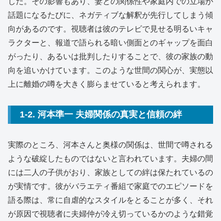
した。その影響もあり、妻との関係性や家庭内での立場が
話題になるたびに、ネガティブな解釈が先行してしまう傾
向があるのです。視聴者は彼のテレビで見せる明るいキャ
ラクターと、報道で語られる暗い側面とのギャップを面白
がったり、あるいは批判したりすることで、彼の家族の動
向を追いかけています。このような世間の関心が、実態以
上に離婚の噂を大きく膨らませていると考えられます。
1-2. 河本準一 夫婦関係の真実と信頼の絆
実際のところ、河本さんと奥様の関係は、世間で噂される
ような破綻したものではないと言われています。夫婦の間
には二人の子供がおり、家族としての絆は保たれているの
が実情です。彼がバラエティ番組で家庭でのエピソードを
語る際は、常に自虐的なスタイルをとることが多く、それ
が原因で視聴者に夫婦仲が冷え切っているかのような錯覚