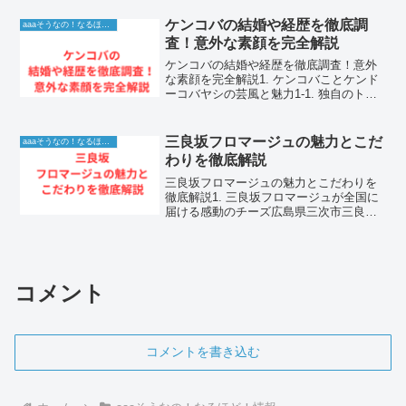
えた、稀有なアナウンサーです。長年に
わたり報道の最前線で活躍し続け、その
ケンコバの結婚や経歴を徹底調
aaaそうなの！なるほど！情報
誠実な姿勢と鋭い洞察...
査！意外な素顔を完全解説
ケンコバの結婚や経歴を徹底調査！意外
な素顔を完全解説1. ケンコバことケンド
ーコバヤシの芸風と魅力1-1. 独自のトー
クスキルで人気を博すケンコバの魅力ケ
ンドーコバヤシ、通称ケンコバは、その
独特の言い回しと圧倒的なトーク力で長
三良坂フロマージュの魅力とこだ
aaaそうなの！なるほど！情報
年バラエティ番...
わりを徹底解説
三良坂フロマージュの魅力とこだわりを
徹底解説1. 三良坂フロマージュが全国に
届ける感動のチーズ広島県三次市三良坂
町で誕生した三良坂フロマージュは、今
や全国のチーズファンから熱い注目を集
めるチーズ工房です。代表の松原博久さ
んが作り出すチーズは...
コメント
コメントを書き込む