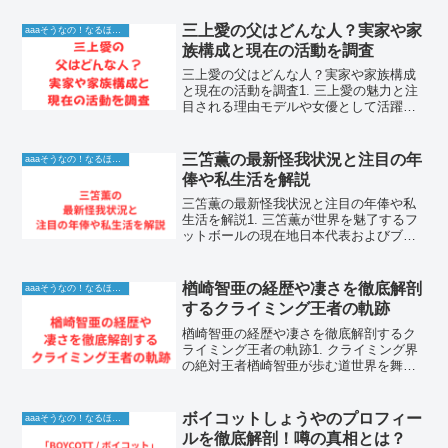
ービスの人気バラエティ番組をきっかけ
に、人間のリアルな人脈や心理を描いた
三上愛の父はどんな人？実家や家
aaaそうなの！なるほど！情報
実験的な企...
族構成と現在の活動を調査
三上愛の父はどんな人？実家や家族構成
と現在の活動を調査1. 三上愛の魅力と注
目される理由モデルや女優として活躍
し、その透明感あふれる雰囲気で多くの
ファンを魅了している三上愛さん。彼女
の一挙手一投足には注目が集まってお
三笘薫の最新怪我状況と注目の年
aaaそうなの！なるほど！情報
り、そのルーツとなる家族...
俸や私生活を解説
三笘薫の最新怪我状況と注目の年俸や私
生活を解説1. 三笘薫が世界を魅了するフ
ットボールの現在地日本代表およびブラ
イトン・アンド・ホーヴ・アルビオンFC
で躍動する三笘薫選手は、現代のサッカ
ー界において最も注目されるドリブラー
楢崎智亜の経歴や凄さを徹底解剖
aaaそうなの！なるほど！情報
の一人です。その圧...
するクライミング王者の軌跡
楢崎智亜の経歴や凄さを徹底解剖するク
ライミング王者の軌跡1. クライミング界
の絶対王者楢崎智亜が歩む道世界を舞台
に活躍するスポーツクライミング界の絶
対王者、楢崎智亜さん。彼がこれまでに
成し遂げてきた数々の功績は、クライミ
ボイコットしょうやのプロフィー
aaaそうなの！なるほど！情報
ングという競技の歴史...
ルを徹底解剖！噂の真相とは？