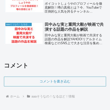
ボイコットしょうやのプロフィールを徹
底解剖！噂の真相とは？今、YouTubeで
圧倒的な人気を誇るチャンネル
「BOYCOTT / ボイコット」。衝撃的な
「修羅場」や「不倫」の実話を扱うこの
チャンネルにおいて、独特の語り口で視
田中みな実と重岡大毅が映画で共
aaaそうなの！なるほど！情報
聴者を惹きつける「...
演する話題の作品を解説
田中みな実と重岡大毅が映画で共演する
話題の作品を解説YAHOO!リアルタイム
検索などのSNS上で大きな注目を集めて
いる「田中みな実 重岡大毅」というキー
ワードですが、WEST.の重岡大毅さんと
田中みな実さんが共演する最新映画の発
表やイベント...
コメント
コメントを書き込む
ホーム
aaaそうなの！なるほど！情報