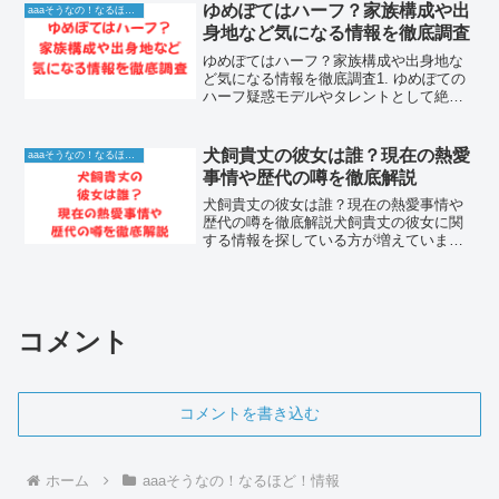
てきた人気アナウンサーです。日々変化
ゆめぽてはハーフ？家族構成や出
aaaそうなの！なるほど！情報
するニュースを分かり...
身地など気になる情報を徹底調査
ゆめぽてはハーフ？家族構成や出身地な
ど気になる情報を徹底調査1. ゆめぽての
ハーフ疑惑モデルやタレントとして絶大
な人気を誇るゆめぽてさん。彼女の整っ
た顔立ちやエキゾチックな雰囲気から、
インターネット上ではゆめぽて ハーフと
犬飼貴丈の彼女は誰？現在の熱愛
aaaそうなの！なるほど！情報
いう言葉が検索され...
事情や歴代の噂を徹底解説
犬飼貴丈の彼女は誰？現在の熱愛事情や
歴代の噂を徹底解説犬飼貴丈の彼女に関
する情報を探している方が増えていま
す。端正なルックスと高い演技力で多く
のファンを魅了する人気俳優だけに、現
在の恋愛事情やこれまでの噂が気になる
人は少なくありません。この...
コメント
コメントを書き込む
ホーム
aaaそうなの！なるほど！情報