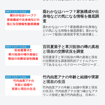
から築いた確かなキャリア横田真悠さん
は、モデルとして非常に華々しいキャリ
アを積み重ねてきました。ファッション
葵わかなはハーフ？家族構成や出
aaaそうなの！なるほど！情報
雑誌の専...
身地などの気になる情報を徹底調
査
葵わかなはハーフ？家族構成や出身地な
どの気になる情報を徹底調査1. 葵わかな
とハーフ疑惑の真相若手実力派俳優とし
て不動の地位を築いている葵わかなさ
ん。その透き通るような肌と、どこか異
国情緒を感じさせる整った顔立ちから、
百田夏菜子と草川拓弥の噂の真相
aaaそうなの！なるほど！情報
インターネット上では葵...
と現在の交際状況を調査
百田夏菜子と草川拓弥の噂の真相と現在
の交際状況を調査国民的アイドルグルー
プであるももいろクローバーZのリーダ
ー、百田夏菜子さんと、超特急のメンバ
ーとして活躍する草川拓弥さん。芸能界
でもトップクラスの人気を誇る二人の間
竹内由恵アナの年齢と結婚や実家
aaaそうなの！なるほど！情報
に流れる熱愛の噂は、多く...
と現在の生活
竹内由恵アナの年齢と結婚や実家と現在
の生活1. 竹内由恵アナが放つ確かなアナ
ウンス技術と魅力竹内由恵は、日本の放
送界において、誠実な人柄と確かなアナ
ウンス技術で多くの視聴者から親しまれ