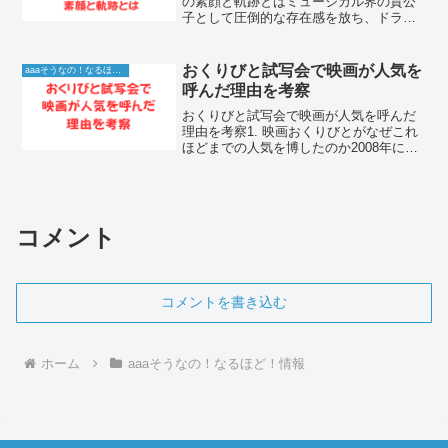
の素顔と軌跡とはミュージカル界の貴公
子として圧倒的な存在感を放ち、ドラマ
や舞台で絶大な人気を誇る古川雄大。端
正なルックスと確かな実力を兼ね備えた
彼は、一体どのような道のりを経て、現
おくりびと試写会で映画が人気を
aaaそうなの！なるほど！情報
在のトップスターとしての...
呼んだ理由を考察
おくりびと試写会で映画が人気を呼んだ
理由を考察1. 映画おくりびとがなぜこれ
ほどまでの人気を博したのか2008年に公
開された映画「おくりびと」は、日本国
内のみならず、世界中で高く評価された
名作です。納棺師という、当時あまり一
般には知られてい...
コメント
コメントを書き込む
ホーム
aaaそうなの！なるほど！情報