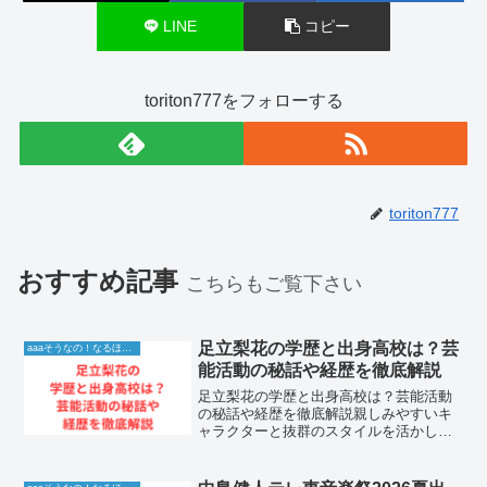
LINE
コピー
toriton777をフォローする
toriton777
おすすめ記事
こちらもご覧下さい
足立梨花の学歴と出身高校は？芸
aaaそうなの！なるほど！情報
能活動の秘話や経歴を徹底解説
足立梨花の学歴と出身高校は？芸能活動
の秘話や経歴を徹底解説親しみやすいキ
ャラクターと抜群のスタイルを活かし、
バラエティ番組や映画、テレビドラマな
ど多方面で目覚ましい活躍を続けている
足立梨花さん。その明るい笑顔と確かな