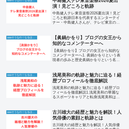
中島健人テレ東音楽祭2026夏出
aaaそうなの！なるほど！情報
演技力、そしてアニメ好き...
演！見どころと軌跡
中島健人テレ東音楽祭2026夏出演！見ど
ころと軌跡日本を代表するエンターテイ
ナー・中島健人さんが、テレビ東京の大
型音楽特番「テレ東音楽祭 2026 夏」に
出演することが決定しました。2026年6月
28日（日）の放送に向け、早くもファン
【眞鍋かをり】ブログの女王から
aaaそうなの！なるほど！情報
の間で...
知的なコメンテーターへ
【眞鍋かをり】ブログの女王から知的な
コメンテーターへ1. 眞鍋かをりという表
現者の歩みと歴史眞鍋かをりという名前
を聞いて、多くの人がその明晰な語り口
と、知的で軽快なトークを思い浮かべる
でしょう。グラビアアイドルとしてデビ
浅尾美和の軌跡と魅力に迫る！経
aaaそうなの！なるほど！情報
ューし、その親しみや...
歴プロフィールを徹底解説
浅尾美和の軌跡と魅力に迫る！経歴プロ
フィールを徹底解説1.浅尾美和の華麗な
るスポーツキャリアと転身浅尾美和は、
ビーチバレーボール選手として日本の競
技シーンを牽引し、その圧倒的なルック
スと実力で社会現象を巻き起こしたアス
古川雄大の経歴と魅力を解説！人
aaaそうなの！なるほど！情報
リートです。現役時代は...
気俳優の素顔と軌跡とは
古川雄大の経歴と魅力を解説！人気俳優