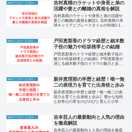
吉村真晴のラケットや身長と弟の
aaaそうなの！なるほど！情報
活躍や妻との離婚の真相を解説
吉村真晴のラケットや身長と弟の活躍や
妻との離婚の真相を解説1. 吉村真晴の卓
球キャリアとプレースタイルの特徴1-1.
世界の舞台で輝かしい実績を残してきた
日本卓球界の至宝吉村真晴さんは、類ま
れなセンスと爆発的な攻撃力を武器に、
戸田恵梨香のドラマ経歴と細木数
aaaそうなの！なるほど！情報
長年にわたり日...
子役の魅力や松坂桃李との結婚
戸田恵梨香のドラマ経歴と細木数子役の
魅力や松坂桃李との結婚1. 戸田恵梨香が
演じる細木数子役のドラマの魅力と反響
1-1. ネットフリックスの話題作で見せた
迫真の演技力インターネットの動画配信
サービスであるネットフリックスにおい
新井恵理那の学歴と経歴！唯一無
aaaそうなの！なるほど！情報
て、戸田恵梨香...
二の表現力を育てた出身校と歩み
新井恵理那の学歴と経歴！唯一無二の表
現力を育てた出身校と歩み1. 豊かな知性
と好奇心の芽をのびのびと育んだ小学校
時代1-1. アメリカでの誕生と帰国後の温
かい家庭環境人気アナウンサーとして多
方面で目覚ましい活躍を続けている新井
吉本芸人の最新動向と人気の理由
aaaそうなの！なるほど！情報
恵理那さんは、...
を徹底解説
吉本芸人の最新動向と人気の理由を徹底