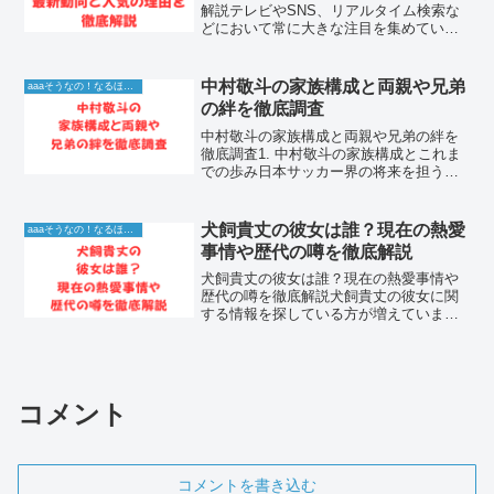
解説テレビやSNS、リアルタイム検索な
どにおいて常に大きな注目を集めている
よしもと芸人ですが、彼らがなぜこれほ
どまでに世間を魅了し続けるのかその理
由が気になりますよね。結論として、よ
中村敬斗の家族構成と両親や兄弟
aaaそうなの！なるほど！情報
しもと芸人は圧倒的なネ...
の絆を徹底調査
中村敬斗の家族構成と両親や兄弟の絆を
徹底調査1. 中村敬斗の家族構成とこれま
での歩み日本サッカー界の将来を担うア
タッカーとして、ヨーロッパの舞台で目
覚ましい活躍を見せる中村敬斗さんは、
ピッチで見せる圧倒的な得点力と華麗な
犬飼貴丈の彼女は誰？現在の熱愛
aaaそうなの！なるほど！情報
ドリブルで多くの人々...
事情や歴代の噂を徹底解説
犬飼貴丈の彼女は誰？現在の熱愛事情や
歴代の噂を徹底解説犬飼貴丈の彼女に関
する情報を探している方が増えていま
す。端正なルックスと高い演技力で多く
のファンを魅了する人気俳優だけに、現
在の恋愛事情やこれまでの噂が気になる
人は少なくありません。この...
コメント
コメントを書き込む