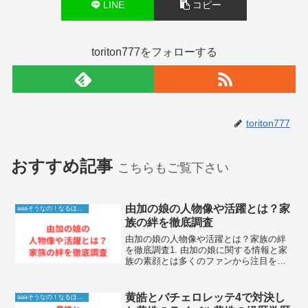
LINE
コピー
toriton777をフォローする
toriton777
おすすめ記事
こちらもご覧下さい
由加の娘の人物像や活躍とは？家
aaaそうなの！なるほど！情報
族の絆を徹底調査
由加の娘の人物像や活躍とは？家族の絆
を徹底調査1. 由加の娘に関する情報と家
族の素顔とは多くのファンから注目を集
める由加さんの娘さん。華やかな家庭環
境の中で、彼女がどのような教育を受
け、どのような人間として成長している
黄皓とバチェロレッテ4で対決し
aaaそうなの！なるほど！情報
のかは、多くの人々が関...