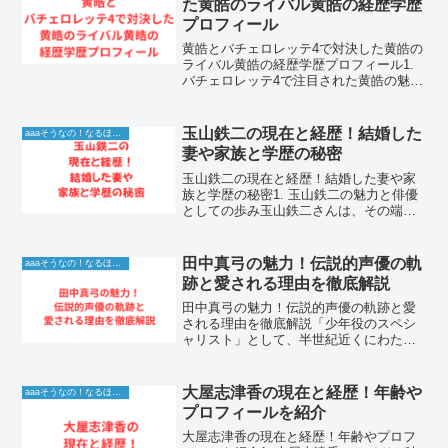
た黄皓のライバル黄皓の経歴学歴
プロフィール
黄皓とバチェロレッテ4で対決した黄皓の
ライバル黄皓の経歴学歴プロフィール1.
バチェロレッテ4で注目された黄皓の魅力
とはバチェロレッテ4において、圧倒的な
存在感を放った参加者として黄皓の名が
挙がります。彼は単なる恋愛リアリティ
玉山鉄二の現在と経歴！結婚した
aaaそうなの！なるほど！情報
ショーの出演者と...
妻や家族と学歴の秘密
玉山鉄二の現在と経歴！結婚した妻や家
族と学歴の秘密1. 玉山鉄二の魅力と俳優
としての歩み玉山鉄二さんは、その端正
なルックスと独特の存在感で、長年にわ
たり日本のドラマや映画界で重要な役割
を果たし続けている俳優です。1999年に
田中真弓の魅力！伝説的声優の軌
aaaそうなの！なるほど！情報
俳優デビューして...
跡と愛される理由を徹底解説
田中真弓の魅力！伝説的声優の軌跡と愛
される理由を徹底解説「少年役のスペシ
ャリスト」として、半世紀近くにわたり
日本のアニメ界を牽引し続ける田中真弓
さん。『ONE PIECE』のモンキー・D・
ルフィ、『ドラゴンボール』のクリリ
大屋志津香の現在と経歴！年齢や
aaaそうなの！なるほど！情報
ン、『天空の城ラピ...
プロフィールを紹介
大屋志津香の現在と経歴！年齢やプロフ