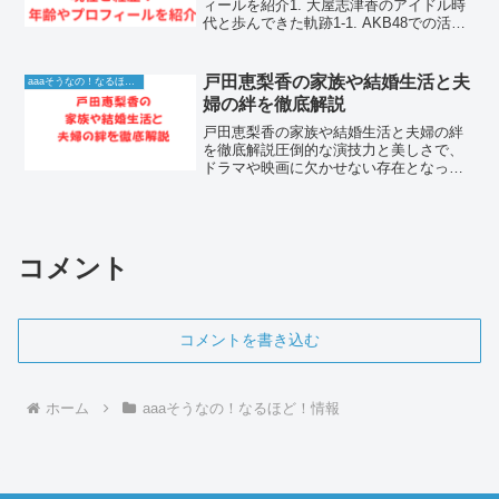
ィールを紹介1. 大屋志津香のアイドル時
代と歩んできた軌跡1-1. AKB48での活躍
とバラエティでの輝き大屋志津香さん
は、国民的アイドルグループAKB48のメ
ンバーとして長年活躍し、多くのファン
戸田恵梨香の家族や結婚生活と夫
aaaそうなの！なるほど！情報
に笑顔を...
婦の絆を徹底解説
戸田恵梨香の家族や結婚生活と夫婦の絆
を徹底解説圧倒的な演技力と美しさで、
ドラマや映画に欠かせない存在となった
俳優・戸田恵梨香。彼女の私生活や家
族、そして俳優の松坂桃李との結婚生活
は、多くのファンの注目を集めていま
す。本記事では、戸田恵梨香の...
コメント
コメントを書き込む
ホーム
aaaそうなの！なるほど！情報