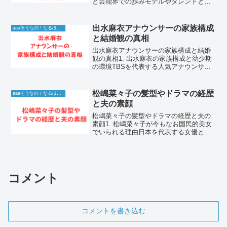
と芸能界での歩みモデルやタレントとし
ての活動のみならず、ITエンジニアとし
ても高い評価を受ける池澤あやかさん。
その知性と美貌を兼ね備えた姿は、多く
出水麻衣アナウンサーの家族構成
aaaそうなの！なるほど！情報
のファンにとって憧...
と結婚観の真相
出水麻衣アナウンサーの家族構成と結婚
観の真相1. 出水麻衣の家族構成と幼少期
の環境TBSを代表する人気アナウンサー
として長年にわたり多くの報道番組や情
報バラエティ番組で活躍している出水麻
衣さんは、知性的で洗練された語り口と
松嶋菜々子の髪型やドラマの経歴
aaaそうなの！なるほど！情報
親しみやすい笑顔で...
と夫の素顔
松嶋菜々子の髪型やドラマの経歴と夫の
素顔1. 松嶋菜々子が今もなお国民的美女
でいられる理由日本を代表する女優とし
て、長年にわたり第一線で輝き続ける松
嶋菜々子さん。彼女の美しさは、年齢を
重ねるごとに深みを増し、多くの女性に
とっての憧れであり続...
コメント
コメントを書き込む