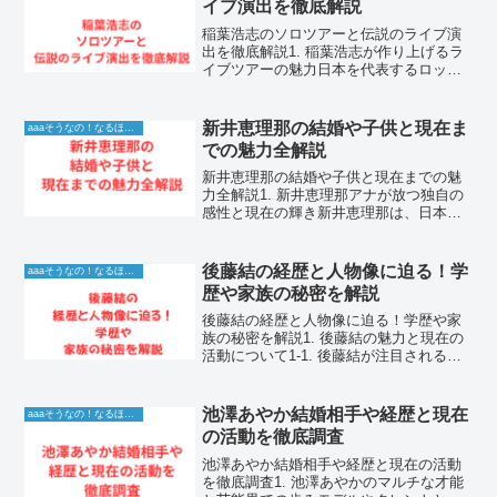
イブ演出を徹底解説
稲葉浩志のソロツアーと伝説のライブ演
出を徹底解説1. 稲葉浩志が作り上げるラ
イブツアーの魅力日本を代表するロック
バンドB’zのボーカリストとして知られる
稲葉浩志さんは、ソロアーティストとし
ても唯一無二の存在感を放っています。
新井恵理那の結婚や子供と現在ま
aaaそうなの！なるほど！情報
彼のツアーは、常...
での魅力全解説
新井恵理那の結婚や子供と現在までの魅
力全解説1. 新井恵理那アナが放つ独自の
感性と現在の輝き新井恵理那は、日本の
フリーアナウンサー界において、その知
性と親しみやすさで多くの支持を集めて
いる存在です。彼女がテレビ画面に登場
後藤結の経歴と人物像に迫る！学
aaaそうなの！なるほど！情報
すると、その場の雰囲...
歴や家族の秘密を解説
後藤結の経歴と人物像に迫る！学歴や家
族の秘密を解説1. 後藤結の魅力と現在の
活動について1-1. 後藤結が注目される理
由とその人物像後藤結さんは、その多才
な能力と独自の視点で、幅広い分野から
注目を集めている人物です。彼女の活動
池澤あやか結婚相手や経歴と現在
aaaそうなの！なるほど！情報
には常に誠実な...
の活動を徹底調査
池澤あやか結婚相手や経歴と現在の活動
を徹底調査1. 池澤あやかのマルチな才能