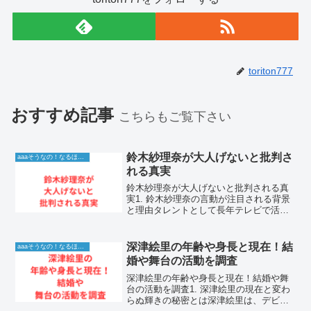
toriton777
おすすめ記事
こちらもご覧下さい
鈴木紗理奈が大人げないと批判さ
aaaそうなの！なるほど！情報
れる真実
鈴木紗理奈が大人げないと批判される真
実1. 鈴木紗理奈の言動が注目される背景
と理由タレントとして長年テレビで活躍
し続けている鈴木紗理奈さん。彼女の歯
に衣着せぬ物言いや、感情をストレート
に表現するスタイルは、バラエティ番組
深津絵里の年齢や身長と現在！結
aaaそうなの！なるほど！情報
において唯一無二の存...
婚や舞台の活動を調査
深津絵里の年齢や身長と現在！結婚や舞
台の活動を調査1. 深津絵里の現在と変わ
らぬ輝きの秘密とは深津絵里は、デビュ