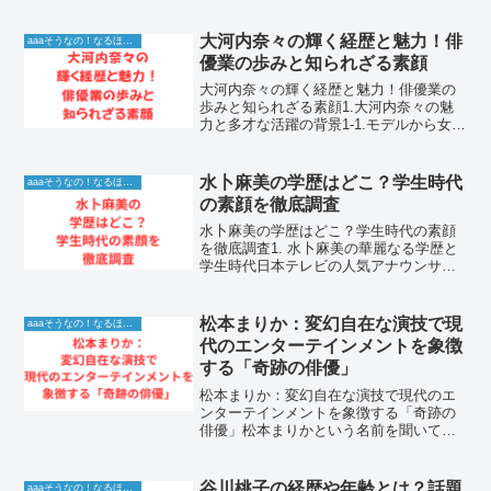
ー以来その透明感あふれる姿で多くの視
聴者を魅了し続けている女優です。年齢
を重ねても変わらない凛とした美しさ
大河内奈々の輝く経歴と魅力！俳
aaaそうなの！なるほど！情報
は、多くの女性にとって...
優業の歩みと知られざる素顔
大河内奈々の輝く経歴と魅力！俳優業の
歩みと知られざる素顔1.大河内奈々の魅
力と多才な活躍の背景1-1.モデルから女優
へ飛躍した軌跡大河内奈々さんは、デビ
ュー当初からその透明感あふれるルック
スと確かな表現力で注目を集めてきまし
水卜麻美の学歴はどこ？学生時代
aaaそうなの！なるほど！情報
た。もともとはフ...
の素顔を徹底調査
水卜麻美の学歴はどこ？学生時代の素顔
を徹底調査1. 水卜麻美の華麗なる学歴と
学生時代日本テレビの人気アナウンサー
として不動の地位を築いている水卜麻美
さんは、その親しみやすいキャラクター
と高いアナウンス能力で老若男女問わず
松本まりか：変幻自在な演技で現
aaaそうなの！なるほど！情報
絶大な支持を集めてい...
代のエンターテインメントを象徴
する「奇跡の俳優」
松本まりか：変幻自在な演技で現代のエ
ンターテインメントを象徴する「奇跡の
俳優」松本まりかという名前を聞いて、
その独特で甘くウィスパーな声、そして
一瞬で観る者を引き込む妖艶かつ繊細な
演技を思い浮かべるでしょう。長年培っ
谷川桃子の経歴や年齢とは？話題
aaaそうなの！なるほど！情報