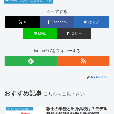
aaaそうなの！なるほど！情報
シェアする
X
Facebook
はてブ
LINE
コピー
toriton777をフォローする
toriton777
おすすめ記事
こちらもご覧下さい
敦士の学歴と出身高校は？モデル
aaaそうなの！なるほど！情報
時代の秘話や経歴を徹底解説