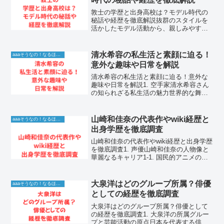
敦士の学歴と出身高校は？モデル時代の
秘話や経歴を徹底解説抜群のスタイルを
活かしたモデル活動から、親しみやすい
キャラクターで人気を集めたバラエティ
番組、さらには俳優としてもマルチな才
能を発揮している敦士さん。その高身長
清水希容の私生活と素顔に迫る！
aaaそうなの！なるほど！情報
から繰り出されるダイナミ...
意外な趣味や日常を解説
清水希容の私生活と素顔に迫る！意外な
趣味や日常を解説1. 空手家清水希容さん
の知られざる私生活の魅力世界的な舞台
で圧倒的な演武を披露し、多くのファン
を虜にしている空手家の清水希容さん。
競技中の凛々しく厳しい表情とは対照的
山崎和佳奈の代表作やwiki経歴と
aaaそうなの！なるほど！情報
に、普段の彼女はどの...
出身学歴を徹底調査
山崎和佳奈の代表作やwiki経歴と出身学歴
を徹底調査1. 声優山崎和佳奈の人物像と
華麗なるキャリア1-1. 国民的アニメのヒ
ロインを演じる実力派声優山崎和佳奈さ
んは、日本のアニメ業界において欠かす
ことのできない存在であり、その透き通
大泉洋はどのグループ所属？俳優
aaaそうなの！なるほど！情報
るような...
としての経歴を徹底調査
大泉洋はどのグループ所属？俳優として
の経歴を徹底調査1. 大泉洋の所属グルー
プと芸能活動の原点日本を代表する俳優