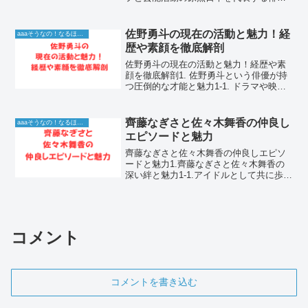
であり、バラエティ番組でも唯一無二の
存在感を放つ大泉洋さん。テレビで見な
い日はないほどの活躍を続ける彼です
佐野勇斗の現在の活動と魅力！経
aaaそうなの！なるほど！情報
が、その活動のルーツや...
歴や素顔を徹底解剖
佐野勇斗の現在の活動と魅力！経歴や素
顔を徹底解剖1. 佐野勇斗という俳優が持
つ圧倒的な才能と魅力1-1. ドラマや映画
で光る繊細な表現力と役作り佐野勇斗さ
んは、若手俳優の中でも特に幅広い役柄
をこなす実力派として知られています。
齊藤なぎさと佐々木舞香の仲良し
aaaそうなの！なるほど！情報
彼の魅力は、単...
エピソードと魅力
齊藤なぎさと佐々木舞香の仲良しエピソ
ードと魅力1.齊藤なぎさと佐々木舞香の
深い絆と魅力1-1.アイドルとして共に歩ん
だ特別な関係性の深さ齊藤なぎさと佐々
木舞香は、同じアイドルグループで活動
していた時期から、ファンやメンバーの
間でも特に仲が良...
コメント
コメントを書き込む