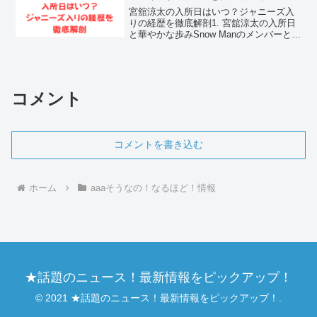
宮舘涼太の入所日はいつ？ジャニーズ入
りの経歴を徹底解剖1. 宮舘涼太の入所日
と華やかな歩みSnow Manのメンバーとし
て、その優雅で気品あふれる振る舞いか
ら「舘様」の愛称で親しまれている宮舘
涼太さん。彼の芸能活動の原点であるジ
ャニーズ事務...
コメント
コメントを書き込む
ホーム
aaaそうなの！なるほど！情報
★話題のニュース！最新情報をピックアップ！
© 2021 ★話題のニュース！最新情報をピックアップ！.