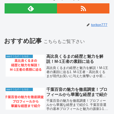
toriton777
おすすめ記事
こちらもご覧下さい
高比良くるまの経歴と魅力を解
aaaそうなの！なるほど！情報
説！M-1王者の素顔に迫る
高比良くるまの経歴と魅力を解説！M-1王
者の素顔に迫る1. M-1王者・高比良くる
まが現代お笑いに与えた衝撃いまや若手
お笑い界のトップランナーとして、圧倒
的な存在感を放っている令和ロマンの高
比良くるまさん。M-1グランプリでの優勝
千葉百音の魅力を徹底調査！プロ
aaaそうなの！なるほど！情報
は、彼らが...
フィールから華麗な経歴まで紹介
千葉百音の魅力を徹底調査！プロフィー
ルから華麗な経歴まで紹介1. 千葉百音選
手の基本プロフィールと魅力の源泉1-1.
千葉百音の人物像とスケートを始めたき