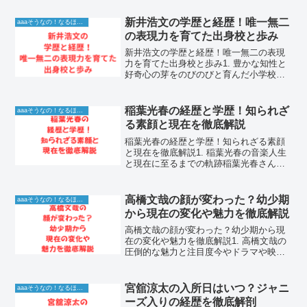
っかけ千葉百音選手は、現在日本のフィ
ギュアスケート界で最も注目を集める若
新井浩文の学歴と経歴！唯一無二
aaaそうなの！なるほど！情報
手実力派スケー...
の表現力を育てた出身校と歩み
新井浩文の学歴と経歴！唯一無二の表現
力を育てた出身校と歩み1. 豊かな知性と
好奇心の芽をのびのびと育んだ小学校時
代1-1. 青森県での誕生と温かい家庭環境
実力派俳優として多方面で目覚ましい活
躍を続けていた新井浩文さんは、青森県
稲葉光春の経歴と学歴！知られざ
aaaそうなの！なるほど！情報
弘前市の出身で...
る素顔と現在を徹底解説
稲葉光春の経歴と学歴！知られざる素顔
と現在を徹底解説1. 稲葉光春の音楽人生
と現在に至るまでの軌跡稲葉光春さん
は、その卓越した音楽的才能と誠実な人
柄で、多くのファンから愛され続けてい
るアーティストです。彼の音楽人生は、
高橋文哉の顔が変わった？幼少期
aaaそうなの！なるほど！情報
幼い頃からの情熱と、た...
から現在の変化や魅力を徹底解説
高橋文哉の顔が変わった？幼少期から現
在の変化や魅力を徹底解説1. 高橋文哉の
圧倒的な魅力と注目度今やドラマや映画
に欠かせない存在となった高橋文哉さん
は、その端正なルックスと確かな演技力
で多くのファンを魅了しています。デビ
宮舘涼太の入所日はいつ？ジャニ
aaaそうなの！なるほど！情報
ュー当時から変わらぬ...
ーズ入りの経歴を徹底解剖