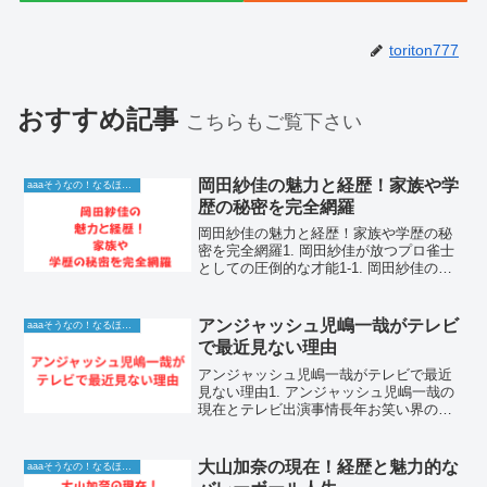
toriton777
おすすめ記事
こちらもご覧下さい
岡田紗佳の魅力と経歴！家族や学
aaaそうなの！なるほど！情報
歴の秘密を完全網羅
岡田紗佳の魅力と経歴！家族や学歴の秘
密を完全網羅1. 岡田紗佳が放つプロ雀士
としての圧倒的な才能1-1. 岡田紗佳の多
様な才能と表現力の源泉岡田紗佳さん
は、モデルとしての洗練された美しさ
と、プロ雀士としての高度な論理的思考
アンジャッシュ児嶋一哉がテレビ
aaaそうなの！なるほど！情報
を併せ持つ、類まれ...
で最近見ない理由
アンジャッシュ児嶋一哉がテレビで最近
見ない理由1. アンジャッシュ児嶋一哉の
現在とテレビ出演事情長年お笑い界の第
一線で活躍し、確固たる地位を築いてき
たアンジャッシュの児嶋一哉さん。最
近、バラエティ番組などで彼の姿を見か
大山加奈の現在！経歴と魅力的な
aaaそうなの！なるほど！情報
ける機会が減ったのでは...