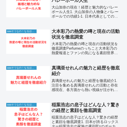
バレーボール人生
大山加奈の現在！経歴と魅力的なバレー
ボール人生1. 大山加奈の人物像とバレー
ボールでの功績1-1. 日本代表としての輝
かしいバレーボール人生大山加奈さん
は、日本バレーボール界を語る上で欠か
せない伝説的な選手のひとりです。身長
大本彩乃の熱愛の噂と現在の活動
aaaそうなの！なるほど！情報
187センチとい...
状況を徹底調査
大本彩乃の熱愛の噂と現在の活動状況を
徹底調査Perfumeのっちこと大本彩乃の
熱愛報道とファンの気になる素顔世界的
なテクノポップユニット「Perfume」の
メンバーとして、長年第一線で活躍し続
ける「のっち」こと大本彩乃さん。その
真璃亜せれんの魅力と経歴を徹底
aaaそうなの！なるほど！情報
クールな佇ま...
紹介
真璃亜せれんの魅力と経歴を徹底紹介1.
注目を集める真璃亜せれんの活動と存在
感現在、各方面から熱い視線が注がれて
いる真璃亜せれんさん。その圧倒的な存
在感と多彩な才能は、多くのファンの心
を掴んで離しません。彼女がどのような
稲葉浩志の息子はどんな人？驚き
aaaそうなの！なるほど！情報
経歴を経て現在の地位...
の経歴と素顔を徹底調査
稲葉浩志の息子はどんな人？驚きの経歴
と素顔を徹底調査1. 日本が誇るロックス
ター稲葉浩志の家族の素顔B'zのボーカリ