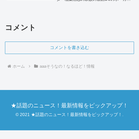
ストとして、長きにわたり日本の音楽シ
ーンのトップを走り続ける稲葉浩志さ
ん。圧倒的な歌唱力とカリスマ性で多く
のファンを魅了し続...
コメント
コメントを書き込む
ホーム
aaaそうなの！なるほど！情報
★話題のニュース！最新情報をピックアップ！
© 2021 ★話題のニュース！最新情報をピックアップ！.