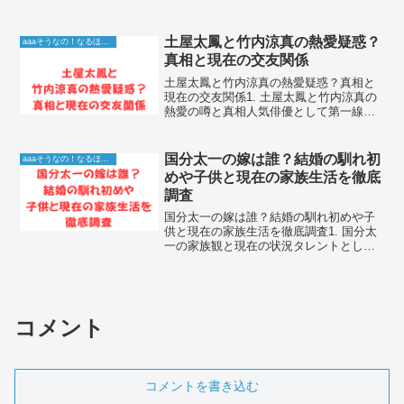
ントとしても多くの番組で活躍した小島
令子さん。彼女が表舞台から姿を消した
際、多くのファンから復帰を望む声が上
土屋太鳳と竹内涼真の熱愛疑惑？
aaaそうなの！なるほど！情報
がりました。彼女の持...
真相と現在の交友関係
土屋太鳳と竹内涼真の熱愛疑惑？真相と
現在の交友関係1. 土屋太鳳と竹内涼真の
熱愛の噂と真相人気俳優として第一線で
活躍する土屋太鳳さんと竹内涼真さん。
共演作での相性の良さやドラマで見せる
自然な演技から、過去に熱愛の噂が浮上
国分太一の嫁は誰？結婚の馴れ初
aaaそうなの！なるほど！情報
したことがあります。...
めや子供と現在の家族生活を徹底
調査
国分太一の嫁は誰？結婚の馴れ初めや子
供と現在の家族生活を徹底調査1. 国分太
一の家族観と現在の状況タレントとして
長年活躍してきた国分太一さんの私生活
については、多くのファンが関心を寄せ
ています。特に、国分太一 嫁との結婚生
活や、大切に守って...
コメント
コメントを書き込む