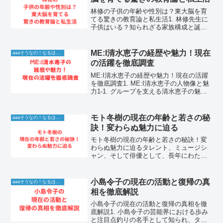
林修の子供の年齢や性別は？東大脳を育
てる驚きの教育論と私生活1. 林修先生に
子供はいる？知られざる家族構成と誕生
の背景今でしょというフレーズで一世を
風靡し、現在も多くの情報番組やバラエ
ティ番組でMCとして大活躍を続けている
ME:I清水恵子の経歴や魅力！現在
aaaそうなの！なるほど！情報
東進ハイスクール講...
の活躍を徹底調査
ME:I清水恵子の経歴や魅力！現在の活躍
を徹底調査1. ME:I清水恵子の人物像と魅
力1-1. グループを支える清水恵子の魅力
とはME:Iのメンバーとして活躍する清水
恵子さんは、その類まれなるパフォーマ
ンス能力と、人を惹きつけるカリスマ性
モト冬樹の現在の年齢と若さの秘
aaaそうなの！なるほど！情報
で...
訣！変わらぬ魅力に迫る
モト冬樹の現在の年齢と若さの秘訣！変
わらぬ魅力に迫るタレント、ミュージシ
ャン、そして俳優として、長年にわたり
芸能界の第一線で活躍し続けるモト冬樹
さん。その個性的なキャラクターと軽快
なトークは、世代を超えて多くの人々に
小島令子の現在の活動と復帰の真
aaaそうなの！なるほど！情報
親しまれています。常に笑...
相を徹底解説
小島令子の現在の活動と復帰の真相を徹
底解説1. 小島令子の芸能界における歩み
と注目点釣りの名手として知られ、タレ