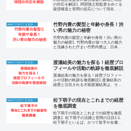
の対応を解説1. 阿部慎之助監督をめぐる
疑惑報道と世間の反応について現在、プ
ロ野球界において読売ジャイアンツの阿
部慎之助監督に関する不可解な報道がな
され、野球ファンや世間を大きく騒がせ
竹野内豊の髪型と年齢や身長！渋
aaaそうなの！なるほど！情報
ています。球界のレジ...
い男の魅力の秘密
竹野内豊の髪型と年齢や身長！渋い男の
魅力の秘密1. 竹野内豊が放つ大人の魅力
と洗練された佇まい竹野内豊は、日本を
代表する俳優として、デビュー以来変わ
らぬ人気と支持を集め続けています。彼
が持つ独特の空気感や、画面の中に静か
渡瀬結美の魅力を探る！経歴プロ
aaaそうなの！なるほど！情報
に佇むだけで物語を感...
フィールや活動の軌跡を徹底解説
渡瀬結美の魅力を探る！経歴プロフィー
ルや活動の軌跡を徹底解説1.渡瀬結美の
経歴と注目される才能渡瀬結美は、その
洗練された雰囲気と確かな存在感で注目
を集めている人物です。多様な活動を通
じて自身の表現の幅を広げ続けており、
松下萌子の現在とこれまでの経歴
aaaそうなの！なるほど！情報
多くのファンから温かい...
を徹底調査
松下萌子の現在とこれまでの経歴を徹底
調査1. 松下萌子の活躍と世間の注目1-1.
松下萌子といえば、かつて歌手や女優と
して鮮烈なデビューを果たし、多くのフ