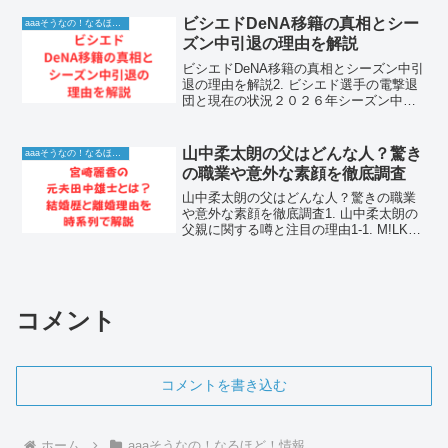
ァンを魅了した存在です。彼女の多才さ
は若くして高く評価され、ドラマやCM、
ビシエドDeNA移籍の真相とシー
aaaそうなの！なるほど！情報
アーティスト...
ズン中引退の理由を解説
ビシエドDeNA移籍の真相とシーズン中引
退の理由を解説2. ビシエド選手の電撃退
団と現在の状況２０２６年シーズン中、
中日ドラゴンズで長年活躍したダヤン・
ビシエド選手の退団が発表され、プロ野
球界に大きな衝撃が走りました。チーム
山中柔太朗の父はどんな人？驚き
aaaそうなの！なるほど！情報
の主軸として打線...
の職業や意外な素顔を徹底調査
山中柔太朗の父はどんな人？驚きの職業
や意外な素顔を徹底調査1. 山中柔太朗の
父親に関する噂と注目の理由1-1. M!LKの
メンバーとして圧倒的な人気を誇る山中
柔太朗ですが、彼の私生活や家族につい
ては多くのファンが興味を抱いていま
す。特に父親...
コメント
コメントを書き込む
ホーム
aaaそうなの！なるほど！情報