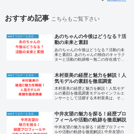
おすすめ記事
こちらもご覧下さい
あのちゃんの今後はどうなる？活
aaaそうなの！なるほど！情報
動の未来と素顔
あのちゃんの今後はどうなる？活動の未
来と素顔1. あのちゃんの独自のキャラク
ターと活動の軌跡唯一無二の存在感でバ
ラエティ番組や音楽シーンを席巻してい
るあのちゃん。彼女の独特な喋り方や、
予測不能な行動、そして時折見せる鋭い
木村亜美の経歴と魅力を解説！人
aaaそうなの！なるほど！情報
感性は、多くの視聴者...
気モデルの素顔を徹底調査
木村亜美の経歴と魅力を解説！人気モデ
ルの素顔を徹底調査モデルやインフルエ
ンサーとして活躍する木村亜美は、その
洗練されたスタイルと独自の感性で多く
の支持を集めています。彼女はどのよう
な道のりを歩み、現在の輝かしいキャリ
中井友望の魅力を探る！経歴プロ
aaaそうなの！なるほど！情報
アを築き上げたのでしょう...
フィールや活動の軌跡を徹底解説
中井友望の魅力を探る！経歴プロフィー
ルや活動の軌跡を徹底解説1.中井友望の