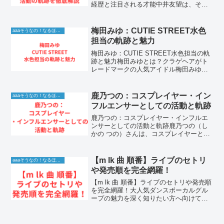
経歴と注目される才能中井友望は、その
独特な眼差しと圧倒的な存在感で、多く
のクリエイターから熱い視線を浴びてい
る実力派女優です。ミスiD2019グランプ
梅田みゆ：CUTIE STREET水色
aaaそうなの！なるほど！情報
リを受賞して以来...
担当の軌跡と魅力
梅田みゆ：CUTIE STREET水色担当の軌
跡と魅力梅田みゆとは？クラゲヘアがト
レードマークの人気アイドル梅田みゆ
（うめだ みゆ）という名前を、今のアイ
ドルシーンで見かけない日はありませ
ん。アソビシステムが手掛ける「KAWAII
鹿乃つの：コスプレイヤー・イン
aaaそうなの！なるほど！情報
LAB....
フルエンサーとしての活動と軌跡
鹿乃つの：コスプレイヤー・インフルエ
ンサーとしての活動と軌跡鹿乃つの（し
かの つの）さんは、コスプレイヤーとし
て国内外のイベントで高い注目を集める
ほか、インフルエンサーやメディア出演
など多方面で活躍する人物です。1. コス
【m lk 曲 順番】ライブのセトリ
aaaそうなの！なるほど！情報
プレイヤーとしての...
や発売順を完全網羅！
【m lk 曲 順番】ライブのセトリや発売順
を完全網羅！大人気ダンスボーカルグル
ープの魅力を深く知りたい方へ向けて、
m lk 曲 順番に関する情報を分かりやすく
徹底的に解説します。ライブのセトリや
これまでにリリースされた楽曲の発売順