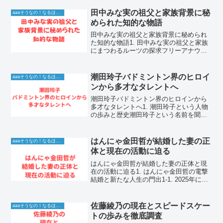
田中みな実の祖父と家族背景に秘
aaaそうなの！なるほど！情報
められた知的な物語
田中みな実の祖父と家族背景に秘められ
た知的な物語1. 田中みな実の祖父と家族
にまつわるルーツの探求フリーアナウン
サーや女優として多方面で活躍する田中
みな実さん。彼女の美貌や洗練された立
ち振る舞いの背景には、どのような家族
潮田玲子バドミントン界のヒロイ
aaaそうなの！なるほど！情報
の物語があるのか多く...
ンから多才なタレントへ
潮田玲子バドミントン界のヒロインから
多才なタレントへ1. 潮田玲子という人物
の歩みと歴史潮田玲子という名前を聞い
て、多くの人が「オグシオ」ペアとして
日本中にバドミントンブームを巻き起こ
した姿を思い浮かべるでしょう。現役時
はんにゃ金田哲が結婚した妻の正
aaaそうなの！なるほど！情報
代は世界トップレベル...
体と現在の活動に迫る
はんにゃ金田哲が結婚した妻の正体と現
在の活動に迫る1. はんにゃ金田哲の電撃
結婚と新たな人生の門出1-1. 2025年に発
表された驚きの結婚報告2025年7月、お笑
いコンビ・はんにゃ.の金田哲さんが、自
身の公式YouTubeチャンネルにて結...
佐藤綾乃の現在とスピードスケー
aaaそうなの！なるほど！情報
トの歩みを徹底調査