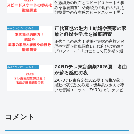
佐藤綾乃の現在とスピードスケートの歩
みを徹底調査1. 佐藤綾乃の現在の活動と
競技界での存在感スピードスケート界に
おいて、その圧倒的なスタミナとスピー
ドで世界を魅了し続けている佐藤綾乃さ
ん。彼女の滑りは、ただ速いだけでな
正代直也の魅力！結婚や実家の家
aaaそうなの！なるほど！情報
く、氷の上を流れるよう...
族と経歴や学歴を徹底調査
正代直也の魅力！結婚や実家の家族と経
歴や学歴を徹底調査1.正代直也の素顔と
プロフィール1-1.力士として円熟期を迎え
る正代直也の魅力正代直也は、1991年11
月5日生まれの34歳です。身長184セン
チ、体重168キロを超える堂々とした体格
ZARDテレ東音楽祭2026夏！名曲
aaaそうなの！なるほど！情報
を...
が蘇る感動の夜
ZARDテレ東音楽祭2026夏！名曲が蘇る
感動の夜伝説の歌姫・坂井泉水さんが率
いた音楽ユニット「ZARD」が、テレビ東
京の大型音楽特番「テレ東音楽祭 2026
夏」に出演することが決定しました！
2026年6月28日（日）の放送に向け、世
代を...
コメント