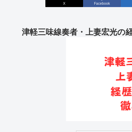
X
Facebook
津軽三味線奏者・上妻宏光の