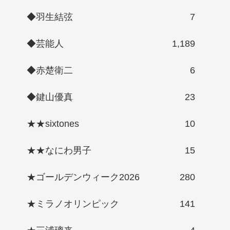
◆羽生結弦
7
◆芸能人
1,189
◆赤楚衛二
6
◆鍵山優真
23
★★sixtones
10
★★なにわ男子
15
★ゴールデンウィーク2026
280
★ミラノオリンピック
141