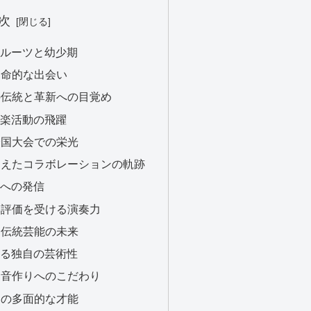
次
的ルーツと幼少期
の運命的な出会い
線の伝統と革新への目覚め
音楽活動の飛躍
線全国大会での栄光
を超えたコラボレーションの軌跡
代への発信
高い評価を受ける演奏力
成と伝統芸能の未来
する独自の芸術性
律と音作りへのこだわり
しての多面的な才能