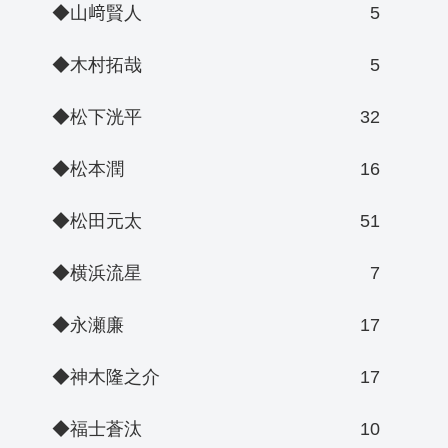
◆山﨑賢人
5
◆木村拓哉
5
◆松下洸平
32
◆松本潤
16
◆松田元太
51
◆横浜流星
7
◆永瀬廉
17
◆神木隆之介
17
◆福士蒼汰
10