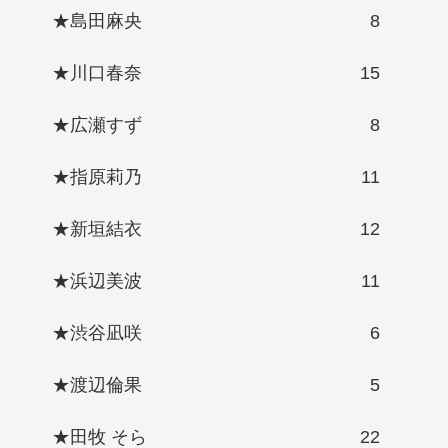
★島田麻央
8
★川口春奈
15
★広瀬すず
8
★指原莉乃
11
★新垣結衣
12
★浜辺美波
11
★渋谷凪咲
6
★渡辺倫果
5
★田牧 そら
22