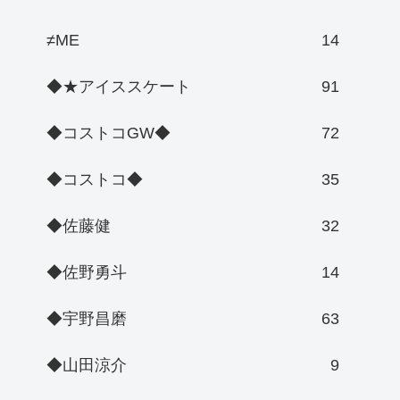
≠ME
14
◆★アイススケート
91
◆コストコGW◆
72
◆コストコ◆
35
◆佐藤健
32
◆佐野勇斗
14
◆宇野昌磨
63
◆山田涼介
9