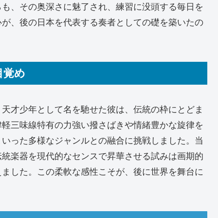
らも、その奥深さに魅了され、練習に没頭する毎日を
心が、後の日本を代表する奏者としての礎を築いたの
目覚め
、天才少年として名を馳せた彼は、伝統の枠にとどま
津軽三味線特有の力強い撥さばきや情緒豊かな旋律を
といった多様なジャンルとの融合に挑戦しました。当
伝統楽器を現代的なセンスで昇華させる試みは画期的
えました。この柔軟な感性こそが、後に世界を舞台に