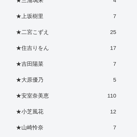
★三浦璃来
4
★上坂樹里
7
★二宮こずえ
25
★住吉りをん
17
★吉田陽菜
7
★大原優乃
5
★安室奈美恵
110
★小芝風花
12
★山崎怜奈
7