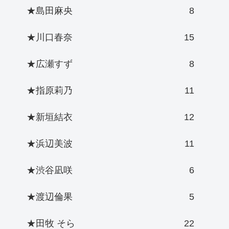
★島田麻央
8
★川口春奈
15
★広瀬すず
8
★指原莉乃
11
★新垣結衣
12
★浜辺美波
11
★渋谷凪咲
6
★渡辺倫果
5
★田牧 そら
22