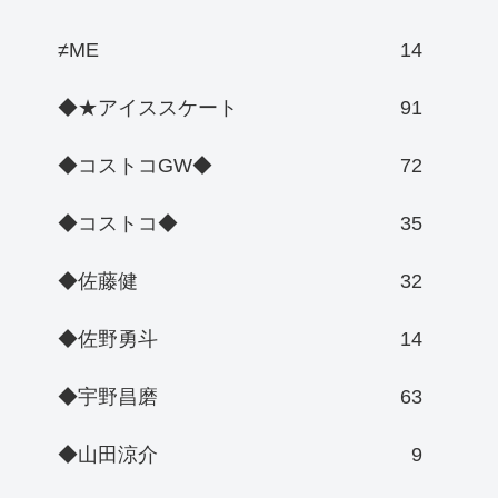
≠ME
14
◆★アイススケート
91
◆コストコGW◆
72
◆コストコ◆
35
◆佐藤健
32
◆佐野勇斗
14
◆宇野昌磨
63
◆山田涼介
9