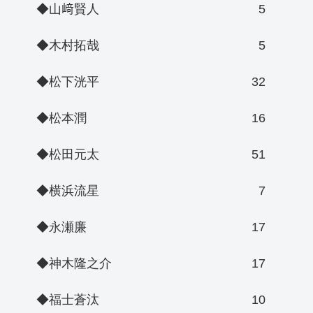
◆山﨑賢人
5
◆木村拓哉
5
◆松下洸平
32
◆松本潤
16
◆松田元太
51
◆横浜流星
7
◆永瀬廉
17
◆神木隆之介
17
◆福士蒼汰
10