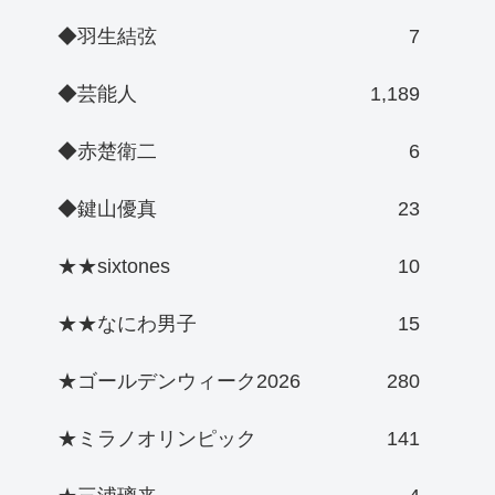
◆羽生結弦
7
◆芸能人
1,189
◆赤楚衛二
6
◆鍵山優真
23
★★sixtones
10
★★なにわ男子
15
★ゴールデンウィーク2026
280
★ミラノオリンピック
141