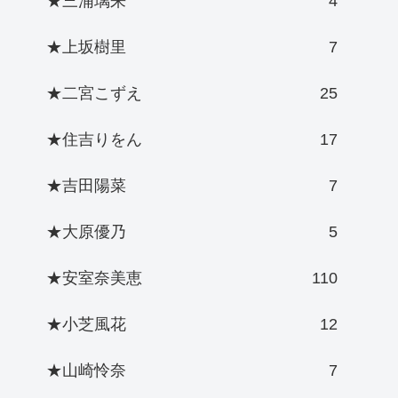
★三浦璃来
4
★上坂樹里
7
★二宮こずえ
25
★住吉りをん
17
★吉田陽菜
7
★大原優乃
5
★安室奈美恵
110
★小芝風花
12
★山崎怜奈
7