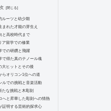
次
楽的ルーツと幼少期
家に生まれた才能の芽生え
の転向と高校時代まで
タリア留学での修業
楽大学での研鑽と飛躍
ア留学で得た真のテノール魂
ての大ヒットとその後
合戦からオリコン1位への道
ジャンルでの挑戦と音楽活動
の新たな挑戦と木彫刻
らプロへと昇華した彫刻への情熱
入選が証明する芸術的探求心