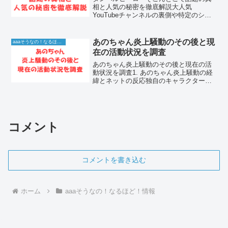
相と人気の秘密を徹底解説大人気
YouTubeチャンネルの裏側や特定のシー
ンについて、ダンベルヒーローそこんと
こという言葉で検索して真相を知りたい
方は非常に多いです。動画内で語られる
あのちゃん炎上騒動のその後と現
aaaそうなの！なるほど！情報
細かいニュアンスや話題の...
在の活動状況を調査
あのちゃん炎上騒動のその後と現在の活
動状況を調査1. あのちゃん炎上騒動の経
緯とネットの反応独自のキャラクターと
唯一無二の感性で絶大な人気を誇るあの
ちゃんですが、過去にはSNSでの発言や
テレビ番組での振る舞いが原因で炎上騒
動に発展したことが...
コメント
コメントを書き込む
ホーム
aaaそうなの！なるほど！情報