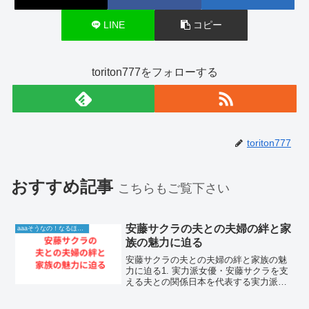
LINE
コピー
toriton777をフォローする
toriton777
おすすめ記事
こちらもご覧下さい
安藤サクラの夫との夫婦の絆と家
aaaそうなの！なるほど！情報
族の魅力に迫る
安藤サクラの夫との夫婦の絆と家族の魅
力に迫る1. 実力派女優・安藤サクラを支
える夫との関係日本を代表する実力派女
優として、映画やドラマで圧倒的な存在
感を放ち続ける安藤サクラさん。彼女の