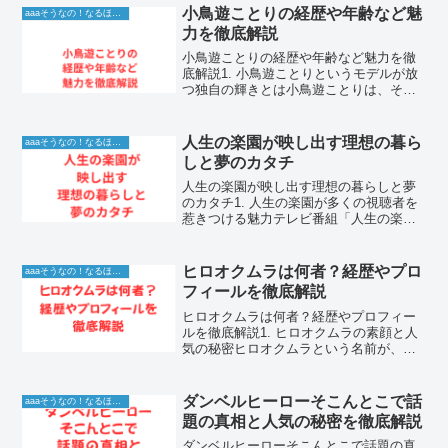
演技が常に多くの観客の心を揺さぶるの
小鳥遊ことりの経歴や年齢など魅
aaaそうなの！なるほど！情報
は、彼女自身が豊かな...
力を徹底解説
小鳥遊ことりの経歴や年齢など魅力を徹
底解説1. 小鳥遊ことりというモデルが放
つ独自の輝きとは小鳥遊ことりは、その
洗練されたビジュアルと圧倒的な存在感
で、モデル界において急速に人気を高め
ている注目の存在です。彼女がカメラの
人生の楽園が映し出す理想の暮ら
aaaそうなの！なるほど！情報
前に立った瞬間に作り...
しと夢のカタチ
人生の楽園が映し出す理想の暮らしと夢
のカタチ1. 人生の楽園が多くの視聴者を
惹きつける魅力テレビ番組「人生の楽
園」は、長年にわたり多くの視聴者に愛
され続けている国民的ドキュメンタリー
番組です。この番組が多くの人々を惹き
ヒロオクムラは何者？経歴やプロ
aaaそうなの！なるほど！情報
つけてやまない理由は、...
フィールを徹底解説
ヒロオクムラは何者？経歴やプロフィー
ルを徹底解説1. ヒロオクムラの素顔と人
気の秘密ヒロオクムラという名前が、お
笑いファンの間で急速に広まっていま
す。特にR-1グランプリなどの賞レースで
注目を集めた彼は、独特の雰囲気と予測
ダンベルヒーローそこんとこで話
aaaそうなの！なるほど！情報
不可能な芸風で多く...
題の真相と人気の秘密を徹底解説
ダンベルヒーローそこんとこで話題の真