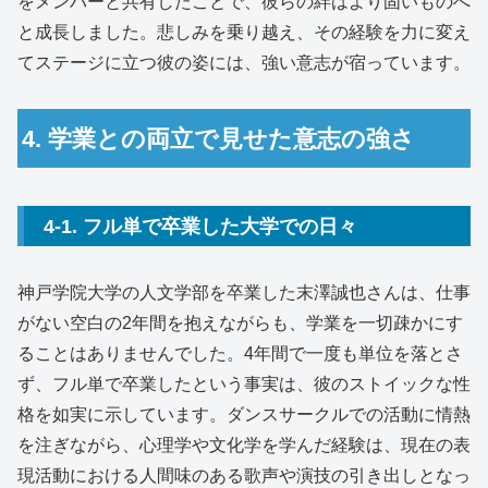
をメンバーと共有したことで、彼らの絆はより固いものへ
と成長しました。悲しみを乗り越え、その経験を力に変え
てステージに立つ彼の姿には、強い意志が宿っています。
4. 学業との両立で見せた意志の強さ
4-1. フル単で卒業した大学での日々
神戸学院大学の人文学部を卒業した末澤誠也さんは、仕事
がない空白の2年間を抱えながらも、学業を一切疎かにす
ることはありませんでした。4年間で一度も単位を落とさ
ず、フル単で卒業したという事実は、彼のストイックな性
格を如実に示しています。ダンスサークルでの活動に情熱
を注ぎながら、心理学や文化学を学んだ経験は、現在の表
現活動における人間味のある歌声や演技の引き出しとなっ