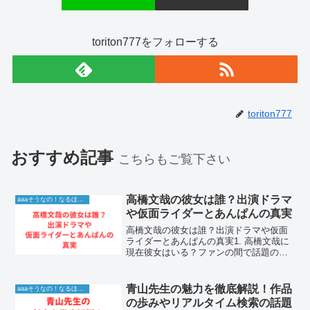
toriton777をフォローする
toriton777
おすすめ記事
こちらもご覧下さい
高橋文哉の彼女は誰？出演ドラマ
aaaそうなの！なるほど！情報
や仮面ライダーとあんぱんの真実
高橋文哉の彼女は誰？出演ドラマや仮面
ライダーとあんぱんの真実1. 高橋文哉に
現在彼女はいる？ファンの間で話題の恋
愛基本情報日本のエンターテインメント
界において、圧倒的な存在感と端正なル
ックスを武器に、数々の人気ドラマや映
青山先生の魅力を徹底解説！作品
aaaそうなの！なるほど！情報
画で若手トップクラス...
の歩みやリアルタイム検索の話題