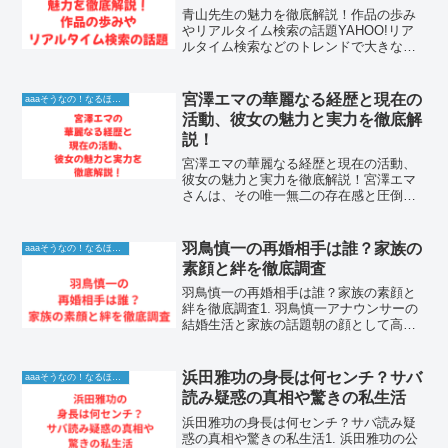
青山先生の魅力を徹底解説！作品の歩み
やリアルタイム検索の話題YAHOO!リア
ルタイム検索などのトレンドで大きな注
目を集めている青山先生ですが、その圧
倒的な実績や現在の活動内容について詳
しく知りたい方が増えています。長年に
宮澤エマの華麗なる経歴と現在の
aaaそうなの！なるほど！情報
わたり日本のエンター...
活動、彼女の魅力と実力を徹底解
説！
宮澤エマの華麗なる経歴と現在の活動、
彼女の魅力と実力を徹底解説！宮澤エマ
さんは、その唯一無二の存在感と圧倒的
な知性、そして多才な才能で日本のエン
ターテインメント界を牽引する女優で
す。彼女がなぜこれほどまでに多くの視
羽鳥慎一の再婚相手は誰？家族の
aaaそうなの！なるほど！情報
聴者を惹きつけるのか、その...
素顔と絆を徹底調査
羽鳥慎一の再婚相手は誰？家族の素顔と
絆を徹底調査1. 羽鳥慎一アナウンサーの
結婚生活と家族の話題朝の顔として高い
人気を誇る羽鳥慎一アナウンサー。その
明るい人柄と抜群の進行力で、多くの番
組において視聴者の心を掴み続けていま
浜田雅功の身長は何センチ？サバ
aaaそうなの！なるほど！情報
す。公私ともに充実し...
読み疑惑の真相や驚きの私生活
浜田雅功の身長は何センチ？サバ読み疑
惑の真相や驚きの私生活1. 浜田雅功の公