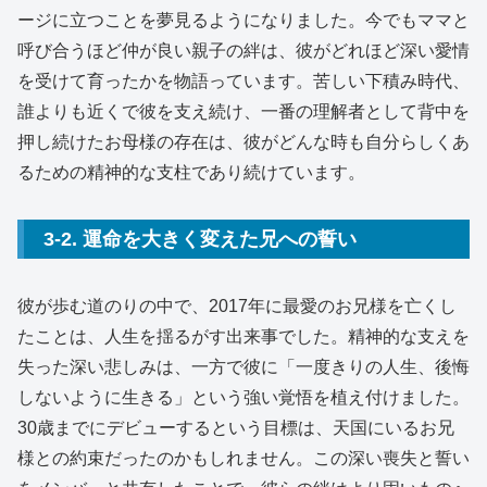
ージに立つことを夢見るようになりました。今でもママと
呼び合うほど仲が良い親子の絆は、彼がどれほど深い愛情
を受けて育ったかを物語っています。苦しい下積み時代、
誰よりも近くで彼を支え続け、一番の理解者として背中を
押し続けたお母様の存在は、彼がどんな時も自分らしくあ
るための精神的な支柱であり続けています。
3-2. 運命を大きく変えた兄への誓い
彼が歩む道のりの中で、2017年に最愛のお兄様を亡くし
たことは、人生を揺るがす出来事でした。精神的な支えを
失った深い悲しみは、一方で彼に「一度きりの人生、後悔
しないように生きる」という強い覚悟を植え付けました。
30歳までにデビューするという目標は、天国にいるお兄
様との約束だったのかもしれません。この深い喪失と誓い