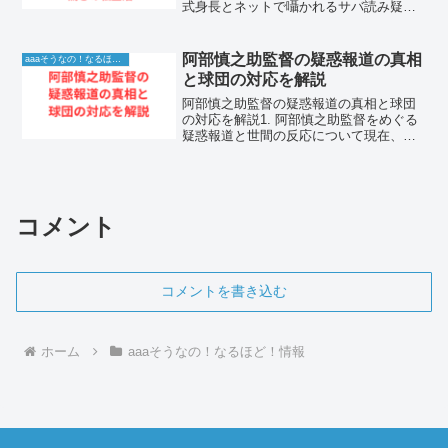
式身長とネットで囁かれるサバ読み疑惑
お笑い界のトップ君臨し続けるお笑いコ
ンビのツッコミ担当である浜田雅功さ
ん。テレビ番組で見せる圧倒的な存在感
阿部慎之助監督の疑惑報道の真相
aaaそうなの！なるほど！情報
と鋭いツッコミは、多く...
と球団の対応を解説
阿部慎之助監督の疑惑報道の真相と球団
の対応を解説1. 阿部慎之助監督をめぐる
疑惑報道と世間の反応について現在、プ
ロ野球界において読売ジャイアンツの阿
部慎之助監督に関する不可解な報道がな
され、野球ファンや世間を大きく騒がせ
ています。球界のレジ...
コメント
コメントを書き込む
ホーム
aaaそうなの！なるほど！情報