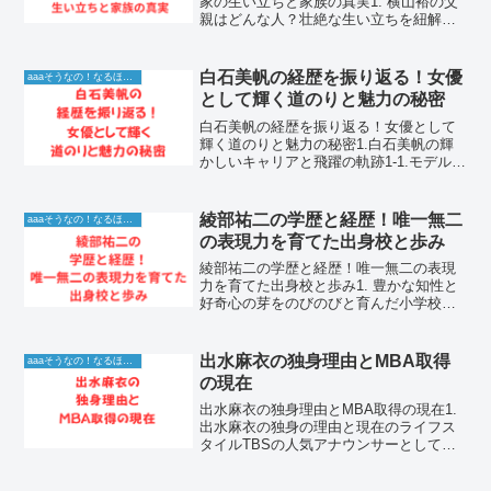
家の生い立ちと家族の真実1. 横山裕の父
親はどんな人？壮絶な生い立ちを紐解く
父親の基本情報日本のエンターテインメ
ント界において、圧倒的なプロデュース
能力と抜群のトークセンスを武器に、
白石美帆の経歴を振り返る！女優
aaaそうなの！なるほど！情報
数々の人気番組やステー...
として輝く道のりと魅力の秘密
白石美帆の経歴を振り返る！女優として
輝く道のりと魅力の秘密1.白石美帆の輝
かしいキャリアと飛躍の軌跡1-1.モデルか
ら女優へ転身し開花した才能白石美帆さ
んは、その端正なルックスと洗練された
雰囲気で、芸能界デビュー当時から多く
綾部祐二の学歴と経歴！唯一無二
aaaそうなの！なるほど！情報
の注目を集めてき...
の表現力を育てた出身校と歩み
綾部祐二の学歴と経歴！唯一無二の表現
力を育てた出身校と歩み1. 豊かな知性と
好奇心の芽をのびのびと育んだ小学校時
代1-1. 茨城県での誕生と温かい家庭環境
人気お笑いタレントとして多方面で目覚
ましい活躍を続けている綾部祐二さん
出水麻衣の独身理由とMBA取得
aaaそうなの！なるほど！情報
は、茨城県古河市...
の現在
出水麻衣の独身理由とMBA取得の現在1.
出水麻衣の独身の理由と現在のライフス
タイルTBSの人気アナウンサーとして長
年にわたり第一線で活躍し続けている出
水麻衣さんは、その知性と洗練された美