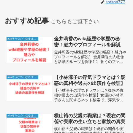
toriton777
おすすめ記事
こちらもご覧下さい
金井莉香のwiki経歴や学歴の秘
aaaそうなの！なるほど！情報
密！魅力やプロフィールを解説
金井莉香のwiki経歴や学歴の秘密！魅力や
プロフィールを解説1. 金井莉香の人物像
と活動のルーツを探る1-1. 多くのファン
を虜にする金井莉香の魅力とは金井莉香
さんは、その透明感あふれる美しさと、
親しみやすい人柄で多くのファンから熱
【小林涼子の浮気ドラマとは？疑
aaaそうなの！なるほど！情報
い支持を...
惑の真相や過去の出演作を検証】
【小林涼子の浮気ドラマとは？疑惑の真
相や過去の出演作を検証】女優の小林涼
子さんに関するネット検索で、浮気やド
ラマといったキーワードが同時に注目を
集めており、多くの方がその真相や詳細
を知りたがっています。実力派女優とし
横山裕の父親の職業は？現在の関
aaaそうなの！なるほど！情報
て数々の話題作に出演して...
係や実家の生い立ちと家族の真実
横山裕の父親の職業は？現在の関係や実