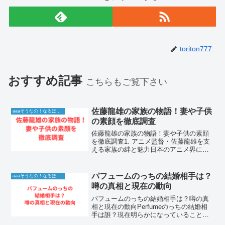
toriton777
おすすめ記事
こちらもご覧下さい
佐藤龍雄の家族の物語！妻や子供
aaaそうなの！なるほど！情報
の素顔を徹底調査
佐藤龍雄の家族の物語！妻や子供の素顔
を徹底調査1. アニメ監督・佐藤龍雄を支
える家族の絆と魅力日本のアニメ界にお
いて、独自の演出と深いストーリーテリ
ングでファンを魅了し続けるアニメ監
督・佐藤龍雄さん。彼の作品が持つ独特
パフュームのっちの結婚相手は？
aaaそうなの！なるほど！情報
の世界観や、キャラクタ...
噂の真相と現在の動向
パフュームのっちの結婚相手は？噂の真
相と現在の動向Perfumeのっちの結婚相
手は誰？現在明らかになっていること世
界的な人気を誇るテクノポップユニット