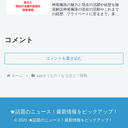
神尾楓珠の魅力と現在の活躍や経歴を徹
底解説神尾楓珠の現在の活動やこれまで
の経歴、プライベートに至るまで、多く
のファンやネットユーザーの間で常に高
い関心を集めています。結論として、神
尾楓珠は数々の話題作で圧倒的な存在感
を放つ実力派俳優であり、...
コメント
コメントを書き込む
ホーム
aaaそうなの！なるほど！情報
★話題のニュース！最新情報をピックアップ！
© 2021 ★話題のニュース！最新情報をピックアップ！.