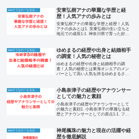
「Perfume」のメンバーとして、長年第
一線で活躍してきた「のっち」こと大本
安東弘樹アナの華麗な学歴と経
aaaそうなの！なるほど！情報
彩乃さん。グ...
歴！人気アナの歩みとは
安東弘樹アナの華麗な学歴と経歴！人気
アナの歩みとは1. 安東弘樹の生い立ちと
地元での成長1-1. 神奈川県で育った好奇
心旺盛な少年時代安東弘樹さんは神奈川
県出身です。幼い頃から非常に好奇心が
強く、周囲の出来事に対して常に目を輝
ゆめまるの経歴や出身と結婚相手
aaaそうなの！なるほど！情報
かせていた少年...
の調査！人気の秘密とは
ゆめまるの経歴や出身と結婚相手の調
査！人気の秘密とは東海オンエアのメン
バーとして高い人気を誇るゆめまるさ
ん。動画内での独特なキャラクターや、
お酒を愛する親しみやすい一面は多くの
ファンの心を掴んでいます。グループ内
小島奈津子の経歴やアナウンサー
aaaそうなの！なるほど！情報
での役割だけでなく、プライベ...
としての魅力と素顔
小島奈津子の経歴やアナウンサーとして
の魅力と素顔1. 小島奈津子の華麗なる経
歴とアナウンサーとしての原点1-1. フジ
テレビ入社と看板アナウンサーへの飛躍
小島奈津子は、1992年にフジテレビに入
社し、その清楚で凛とした佇まいと高い
神尾楓珠の魅力と現在の活躍や経
aaaそうなの！なるほど！情報
実力で瞬く...
歴を徹底解説