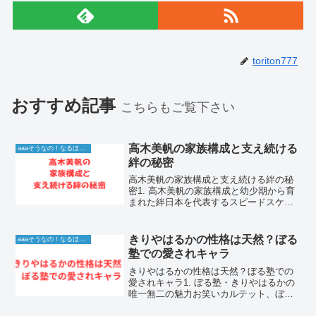
toriton777
おすすめ記事
こちらもご覧下さい
高木美帆の家族構成と支え続ける
aaaそうなの！なるほど！情報
絆の秘密
高木美帆の家族構成と支え続ける絆の秘
密1. 高木美帆の家族構成と幼少期から育
まれた絆日本を代表するスピードスケー
トの女王として、数々の国際大会やオリ
ンピックの舞台で圧倒的な輝きを放ち続
ける高木美帆さんを温かく見守り、支え
きりやはるかの性格は天然？ぼる
aaaそうなの！なるほど！情報
続けてきたのは素晴ら...
塾での愛されキャラ
きりやはるかの性格は天然？ぼる塾での
愛されキャラ1. ぼる塾・きりやはるかの
唯一無二の魅力お笑いカルテット、ぼる
塾の中でひときわ異彩を放つ、きりやは