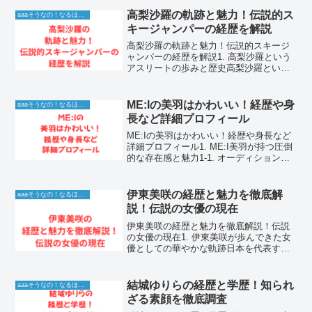
るかさん。彼女の愛くるしい笑顔と予測
不能な行動は、テレビ番組やSNSで多く
高梨沙羅の軌跡と魅力！伝説的ス
aaaそうなの！なるほど！情報
の視聴者を虜にして...
キージャンパーの経歴を解説
高梨沙羅の軌跡と魅力！伝説的スキージ
ャンパーの経歴を解説1. 高梨沙羅という
アスリートの歩みと歴史高梨沙羅という
名前を聞いて、世界中のウィンタースポ
ーツファンがその圧倒的な記録と、スト
イックに記録を塗り替え続ける姿を思い
ME:Iの美羽はかわいい！経歴や身
aaaそうなの！なるほど！情報
浮かべるでしょう。女...
長など詳細プロフィール
ME:Iの美羽はかわいい！経歴や身長など
詳細プロフィール1. ME:I美羽が持つ圧倒
的な存在感と魅力1-1. オーディションで
見せた輝きと成長の軌跡櫻井美羽は、オ
ーディション番組を通じて多くの視聴者
の心を掴み、ME:Iのメンバーとしてデビ
伊東美咲の経歴と魅力を徹底解
aaaそうなの！なるほど！情報
ュ...
説！伝説の女優の現在
伊東美咲の経歴と魅力を徹底解説！伝説
の女優の現在1. 伊東美咲が歩んできた女
優としての華やかな軌跡日本を代表する
実力派女優として、2000年代のドラマや
映画界を席巻した伊東美咲さん。彼女が
画面に登場するだけで、その場がパッと
結城ゆりらの経歴と学歴！知られ
aaaそうなの！なるほど！情報
明るくなるような...
ざる素顔を徹底調査