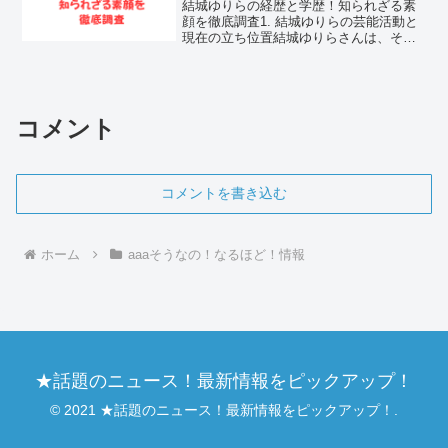
結城ゆりらの経歴と学歴！知られざる素
顔を徹底調査1. 結城ゆりらの芸能活動と
現在の立ち位置結城ゆりらさんは、その
多才な表現力と唯一無二の存在感で、多
くのファンを魅了し続けている注目のク
リエイターです。芸能活動を開始して以
来、彼女は常に新しい...
コメント
コメントを書き込む
ホーム
aaaそうなの！なるほど！情報
★話題のニュース！最新情報をピックアップ！
© 2021 ★話題のニュース！最新情報をピックアップ！.