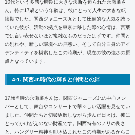
10代という多感な時期に大きな決断を迫られた永瀬廉さ
ん。特に17歳という年齢は、彼にとって人生の大きな転
換期でした。関西ジャニーズJr.として圧倒的な人気を誇っ
ていた彼が、活動の拠点を東京に移した際の心情は、言葉
では言い表せないほど複雑なものだったはずです。仲間と
の別れや、新しい環境への戸惑い、そして自分自身のアイ
デンティティを模索したこの時期が、現在の彼の強さの原
点となっています。
4-1. 関西Jr.時代の輝きと仲間との絆
17歳当時の永瀬廉さんは、関西ジャニーズJr.の中心メン
バーとして、舞台やコンサートで華々しい活躍を見せてい
ました。仲間たちと切磋琢磨しながら歩んだ日々は、彼に
とってかけがえのない財産です。関西特有のノリの良さ
と、ハングリー精神を叩き込まれたこの時期があるからこ