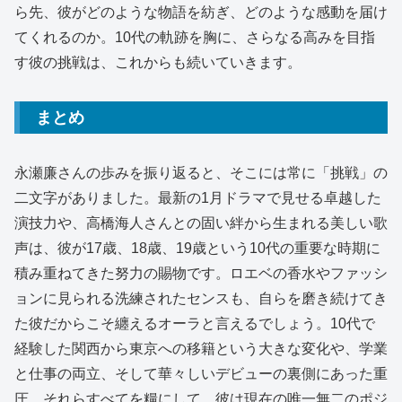
ら先、彼がどのような物語を紡ぎ、どのような感動を届け
てくれるのか。10代の軌跡を胸に、さらなる高みを目指
す彼の挑戦は、これからも続いていきます。
まとめ
永瀬廉さんの歩みを振り返ると、そこには常に「挑戦」の
二文字がありました。最新の1月ドラマで見せる卓越した
演技力や、高橋海人さんとの固い絆から生まれる美しい歌
声は、彼が17歳、18歳、19歳という10代の重要な時期に
積み重ねてきた努力の賜物です。ロエベの香水やファッシ
ョンに見られる洗練されたセンスも、自らを磨き続けてき
た彼だからこそ纏えるオーラと言えるでしょう。10代で
経験した関西から東京への移籍という大きな変化や、学業
と仕事の両立、そして華々しいデビューの裏側にあった重
圧。それらすべてを糧にして、彼は現在の唯一無二のポジ