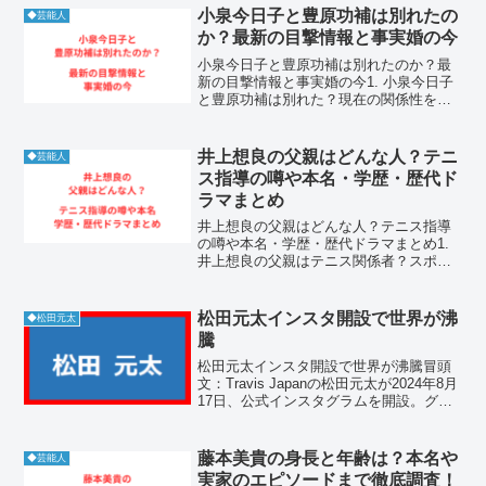
きた二人に何が起きたのか。今回は「結
小泉今日子と豊原功補は別れたの
◆芸能人
論→理由→具体例」の...
か？最新の目撃情報と事実婚の今
小泉今日子と豊原功補は別れたのか？最
新の目撃情報と事実婚の今1. 小泉今日子
と豊原功補は別れた？現在の関係性を調
査小泉今日子と豊原功補が別れたという
事実は、2026年現在も確認されておら
ず、二人の協力関係は継続しています。
井上想良の父親はどんな人？テニ
◆芸能人
世間一般の結婚とい...
ス指導の噂や本名・学歴・歴代ド
ラマまとめ
井上想良の父親はどんな人？テニス指導
の噂や本名・学歴・歴代ドラマまとめ1.
井上想良の父親はテニス関係者？スポー
ツ万能な家系の噂1-1. 井上想良の父親が
テニス経験者と言われる理由井上想良の
父親がテニスの経験者であるという説
松田元太インスタ開設で世界が沸
◆松田元太
は、井上想良がわ...
騰
松田元太インスタ開設で世界が沸騰冒頭
文：Travis Japanの松田元太が2024年8月
17日、公式インスタグラムを開設。グル
ープ初の個人アカウントということもあ
り、ファンの間では歓喜の声が広がりま
した。初投稿からインスタライブまで、
藤本美貴の身長と年齢は？本名や
◆芸能人
彼ら...
実家のエピソードまで徹底調査！