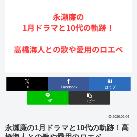
X
Facebook
はてブ
LINE
コピー
2026.02.04
永瀬廉の1月ドラマと10代の軌跡！高
橋海人との歌や愛用のロエベ