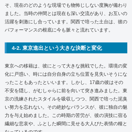
そ、現在のどのような現場でも物怖じしない度胸が備わり
ました。当時の仲間とは現在も深い交流があり、お互いの
活躍を刺激にし合っています。関西で培った土台は、彼の
パフォーマンスの根底に今も脈々と流れています。
4-2. 東京進出という大きな決断と変化
東京への移籍は、彼にとって大きな挑戦でした。環境の変
化に戸惑い、時には自分自身の立ち位置を見失いそうにな
ったこともあったといいます。しかし、17歳の彼はその
不安を隠し、がむしゃらに前を向いて突き進みました。東
京の洗練されたスタイルを吸収しつつ、関西で培った泥臭
い努力を忘れない。その絶妙なバランスが、彼に独自の魅
力を与え始めました。この時期の苦労が、彼の演技に宿る
繊細な悲哀や、ふとした瞬間に見せる大人びた表情の糧と
なっているのです。