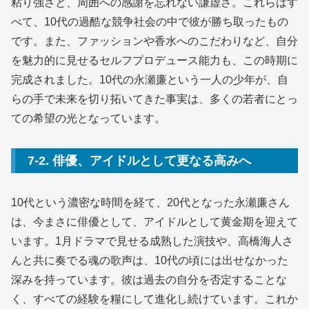
粘り強さと、周囲への感謝を忘れない謙虚さ。これらはす
べて、10代の過酷な競争社会の中で彼が勝ち取ったもの
です。また、ファッションや香水へのこだわりなど、自分
を魅力的に見せるセルフプロデュース能力も、この時期に
完成されました。10代の永瀬廉という一人の少年が、自
らの手で未来を切り拓いてきた事実は、多くの若者にとっ
ての希望の光となっています。
7-2. 俳優、アイドルとして更なる高みへ
10代という濃密な時間を経て、20代となった永瀬廉さん
は、今まさに俳優として、アイドルとして黄金期を迎えて
います。1月ドラマで見せる成熟した演技や、高橋海人さ
んと共に奏でる魂の歌声は、10代の頃には出せなかった
深みを持っています。彼は過去の自分を否定することな
く、すべての経験を糧にして進化し続けています。これか