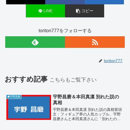
LINE
コピー
toriton777をフォローする
toriton777
おすすめ記事
こちらもご覧下さい
宇野昌磨＆本田真凛 別れた説の
◆宇野昌磨
真相
宇野昌磨＆本田真凛 別れた説の真相冒頭
文：フィギュア界の人気カップル、宇野
昌磨さんと本田真凛さんに「別れたので
は？」という噂が浮上し、SNSや検索で
話題となっています。長年交際を続けて