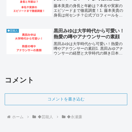
藤本美貴の身長と年齢は？本名や実家の
エピソードまで徹底調査！1. 藤本美貴の
身長は何センチ？公式プロフィールをチ
ェック1-1. 公表されている藤本美貴の身
長と年齢藤本美貴の身長は156センチメー
トルであり、年齢は1985年2月26日生ま
黒田みゆは大学時代から可愛い！
◆芸能人
れの...
熱愛の噂やアナウンサーの素顔
黒田みゆは大学時代から可愛い！熱愛の
噂やアナウンサーの素顔1. 黒田みゆアナ
ウンサーの経歴と大学時代の輝き日本テ
レビのアナウンサーとして朝の顔を務め
る黒田みゆさんは、その圧倒的な清潔感
と確かなアナウンス技術で幅広い世代か
ら支持されています。...
コメント
コメントを書き込む
ホーム
◆芸能人
◆永瀬廉