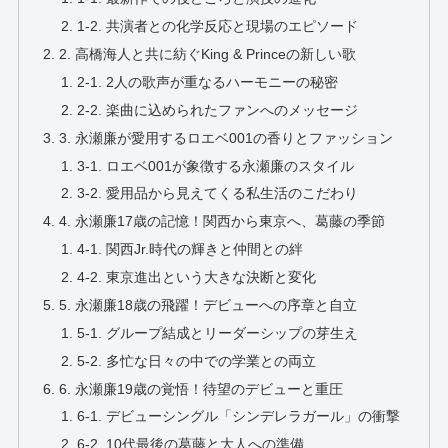
1-2. 共演者との化学反応と現場のエピソード
2. 高橋海人と共に紡ぐKing & Princeの新しい歌
2-1. 2人の歌声が重なるハーモニーの秘密
2-2. 楽曲に込められたファンへのメッセージ
3. 永瀬廉が愛用するロエベ001の香りとファッション
3-1. ロエベ001が象徴する永瀬廉のスタイル
3-2. 愛用品から見えてくる私生活のこだわり
4. 永瀬廉17歳の記憶！関西から東京へ、葛藤の季節
4-1. 関西Jr.時代の輝きと仲間との絆
4-2. 東京進出という大きな決断と変化
5. 永瀬廉18歳の飛躍！デビューへの序章と自立
5-1. グループ結成とリーダーシップの芽生え
5-2. 多忙な日々の中での学業との両立
6. 永瀬廉19歳の覚悟！待望のデビューと重圧
6-1. デビューシングル「シンデレラガール」の衝撃
6-2. 10代最後の葛藤と大人への準備