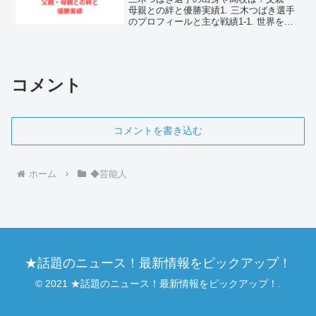
母親との絆と優勝実績1. 三木つばき選手
のプロフィールと主な戦績1-1. 世界を舞
台に戦うスノーボーダー「三木つばき選
手」の基本情報三木つばき選手は、2003
年6月1日に長野県で誕生した、日本を代
表するト...
コメント
コメントを書き込む
ホーム
◆芸能人
★話題のニュース！最新情報をピックアップ！
© 2021 ★話題のニュース！最新情報をピックアップ！.