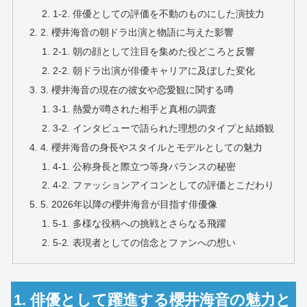
1-2. 俳優としての評価を不動のものにした演技力
2. 櫻井海音の朝ドラ出演と物語に与えた影響
2-1. 朝の顔として注目を集めた役どころと反響
2-2. 朝ドラ出演が俳優キャリアに及ぼした変化
3. 櫻井海音の現在の彼女や恋愛観に関する噂
3-1. 熱愛が噂された相手と真相の調査
3-2. インタビューで語られた理想のタイプと結婚観
4. 櫻井海音の身長やスタイルとモデルとしての魅力
4-1. 公称身長と際立つ等身バランスの秘密
4-2. ファッションアイコンとしての評価とこだわり
5. 2026年以降の櫻井海音が目指す俳優像
5-1. 多様な役柄への挑戦とさらなる飛躍
5-2. 表現者としての信念とファンへの想い
1. 俳優として躍進する櫻井海音の魅力と