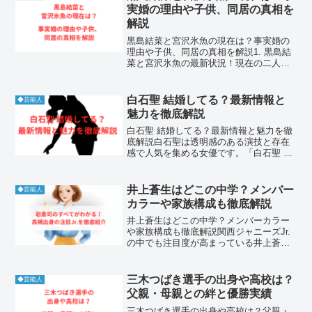
実婚の理由や子供、同居の真相を
解説
黒島結菜と宮沢氷魚の現在は？事実婚の
理由や子供、同居の真相を解説1. 黒島結
菜と宮沢氷魚の最新状況！現在の二人の
関係性1-1. 黒島結菜と宮沢氷魚は現在一
緒に住んでる？同居の真相黒島結菜 宮沢
氷魚は、現在も同じ屋根の下で生活を共
白石聖 結婚してる？最新情報と
◆芸能人
にする同居状...
魅力を徹底解説
白石聖 結婚してる？最新情報と魅力を徹
底解説白石聖は透明感のある演技と存在
感で人気を集める女優です。「白石聖 結
婚してる」という検索は、彼女のプライ
ベートや結婚事情に関心を持つ人が多い
ことを示しています。本記事では結婚に
井上蒼生はどこの中学？メンバー
◆芸能人
関する情報を中心に、...
カラーや家族構成も徹底解説
井上蒼生はどこの中学？メンバーカラー
や家族構成も徹底解説関西ジャニーズJr.
の中でも注目度が高まっている井上蒼
生。透明感のあるルックスと真面目な性
格で、ファンの心をつかんでいます。こ
の記事では、井上蒼生の中学校やメンバ
三木つばき選手の出身や高校は？
◆芸能人
ーカラー、兄弟構成、入...
父親・母親との絆と優勝実績
三木つばき選手の出身や高校は？父親・